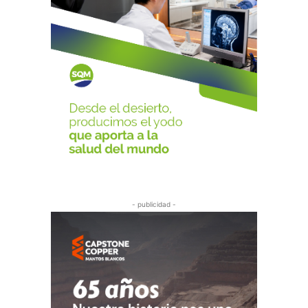
- publicidad -