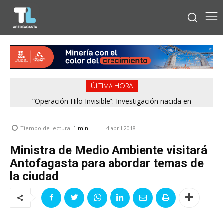
ÚLTIMA HORA
“Operación Hilo Invisible”: Investigación nacida en
Antofagasta permitió incautar 2,1 toneladas de marihuana
en la zona central
4 abril 2018
Tiempo de lectura:
1
min.
Ministra de Medio Ambiente visitará
Antofagasta para abordar temas de
la ciudad