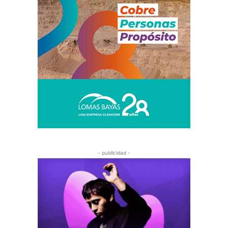
- publicidad -