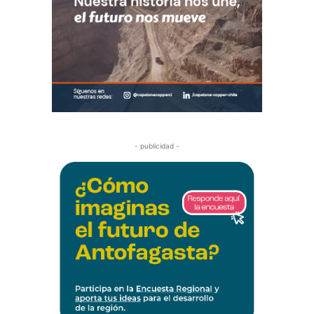
- publicidad -