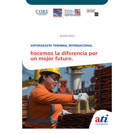
- publicidad -