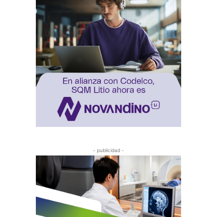
- publicidad -