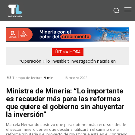
ÚLTIMA HORA
“Operación Hilo Invisible”: Investigación nacida en
Antofagasta permitió incautar 2,1 toneladas de marihuana
en la zona central
18 marzo 2022
Tiempo de lectura:
9
min.
Ministra de Minería: “Lo importante
es recaudar más para las reformas
que quiere el gobierno sin ahuyentar
la inversión”
Marcela Hernando sostuvo que para obtener más recursos desde
el sector minero tienen que decidir si utilizarán el camino de la
reforma tributaria o el proyecto de royalty que está en el Congreso.