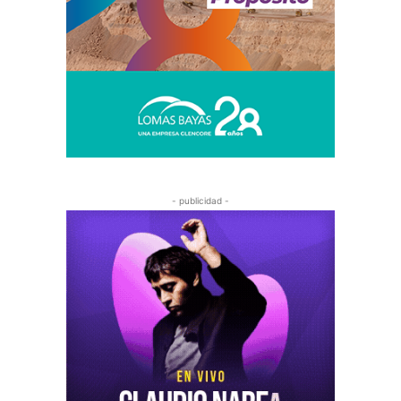
- publicidad -