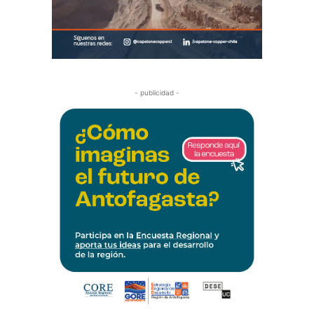
- publicidad -