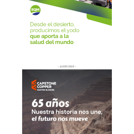
- publicidad -