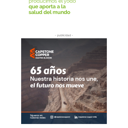
- publicidad -