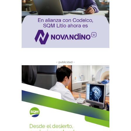
- publicidad -