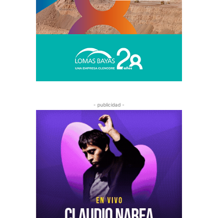
- publicidad -