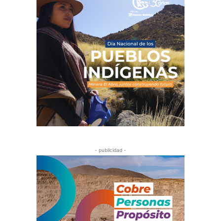
- publicidad -