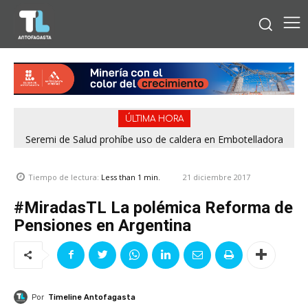
ÚLTIMA HORA
Seremi de Salud prohíbe uso de caldera en Embotelladora
Andina por graves deficiencias de seguridad
21 diciembre 2017
Tiempo de lectura:
Less than 1
min.
#MiradasTL La polémica Reforma de
Pensiones en Argentina
Por
Timeline Antofagasta