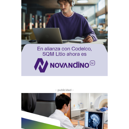
- publicidad -