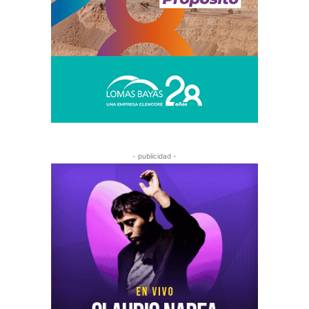
- publicidad -