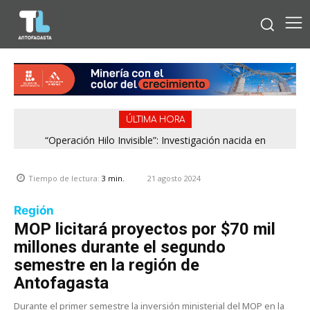
ÚLTIMA HORA
“Operación Hilo Invisible”: Investigación nacida en
Antofagasta permitió incautar 2,1 toneladas de marihuana
en la zona central
21 agosto 2024
Tiempo de lectura:
3
min.
Región
MOP licitará proyectos por $70 mil
millones durante el segundo
semestre en la región de
Antofagasta
Durante el primer semestre la inversión ministerial del MOP en la