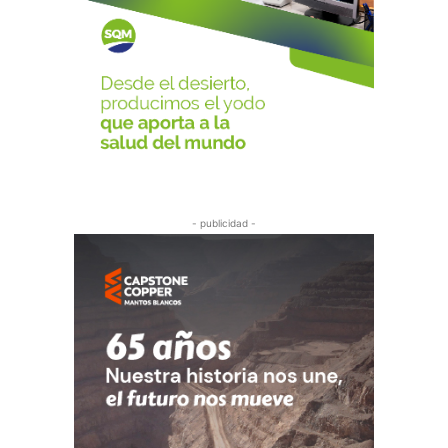
- publicidad -