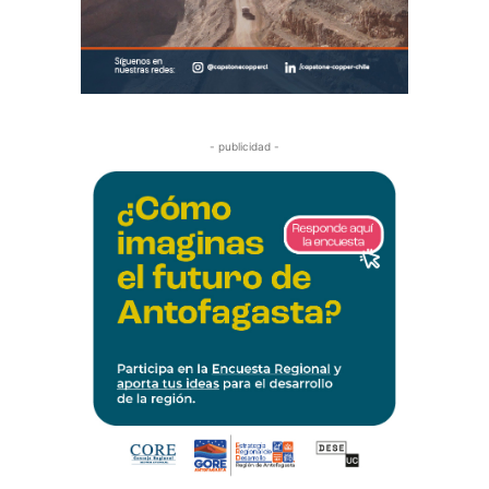
- publicidad -