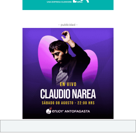
- publicidad -