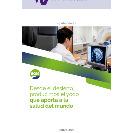
- publicidad -
- publicidad -