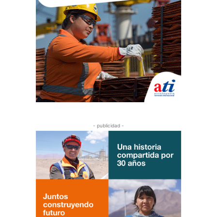
- publicidad -