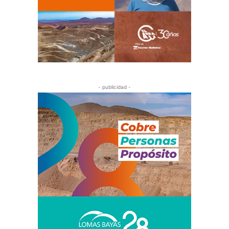
- publicidad -