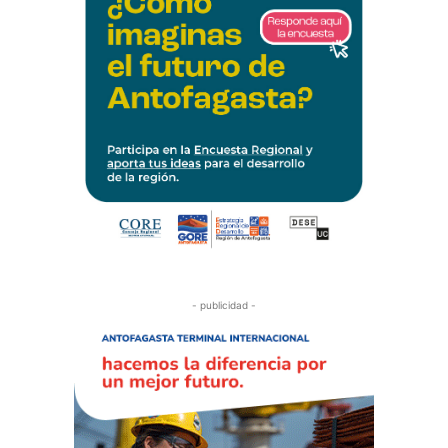
- publicidad -