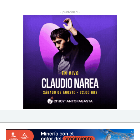
- publicidad -