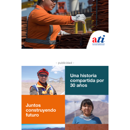
- publicidad -