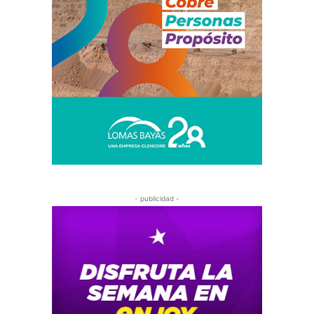
- publicidad -