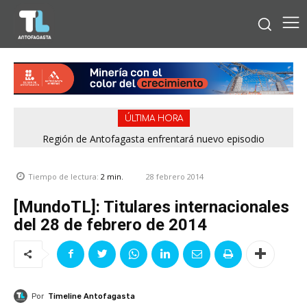
ÚLTIMA HORA
Bipay explica: Así funciona el pago con tarjetas bancarias en
Región de Antofagasta enfrentará nuevo episodio
meteorológico con lluvias, nieve y vientos de hasta 100
las micros de Antofagasta
km/h
28 febrero 2014
Tiempo de lectura:
2
min.
[MundoTL]: Titulares internacionales
del 28 de febrero de 2014
Por
Timeline Antofagasta