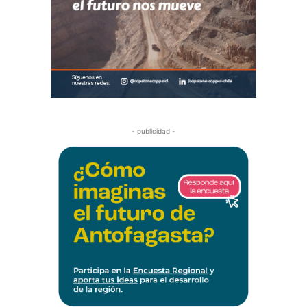
- publicidad -