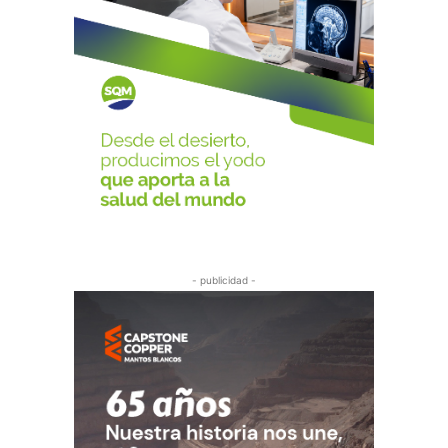
- publicidad -