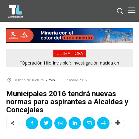
ÚLTIMA HORA
“Operación Hilo Invisible”: Investigación nacida en
Antofagasta permitió incautar 2,1 toneladas de marihuana
en la zona central
7 mayo 2015
Tiempo de lectura:
2
min.
Municipales 2016 tendrá nuevas
normas para aspirantes a Alcaldes y
Concejales