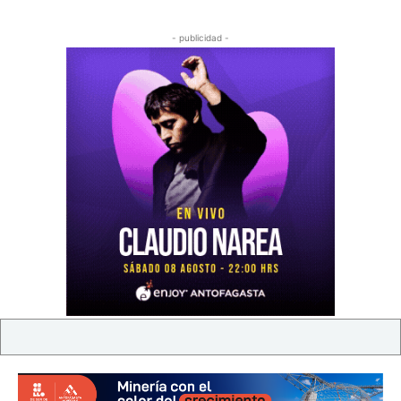
- publicidad -