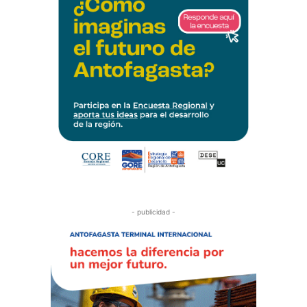
- publicidad -