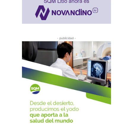
- publicidad -