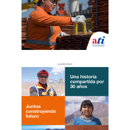
- publicidad -