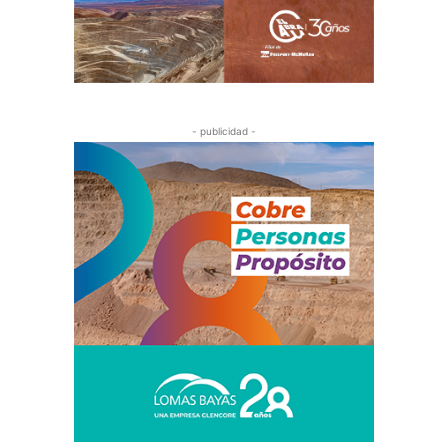
- publicidad -