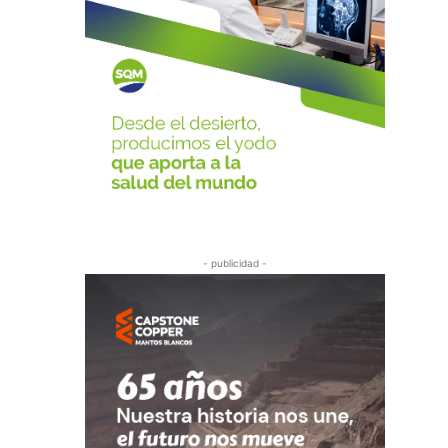
- publicidad -