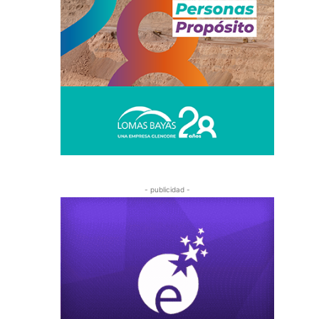
- publicidad -