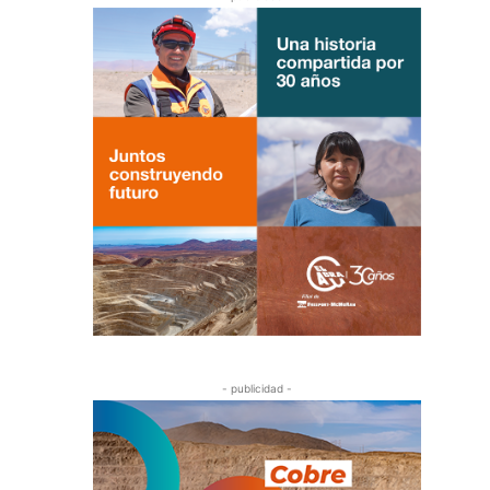
- publicidad -