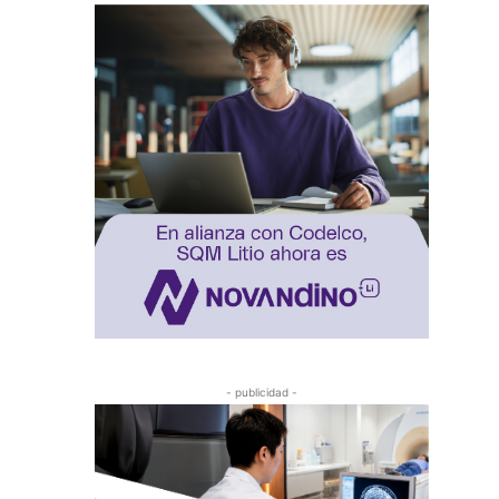
- publicidad -