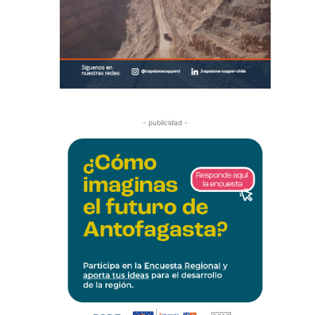
- publicidad -