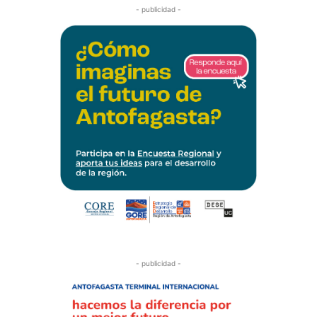
- publicidad -
- publicidad -