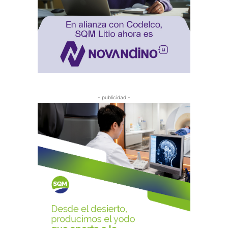
- publicidad -