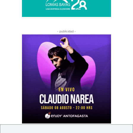
- publicidad -