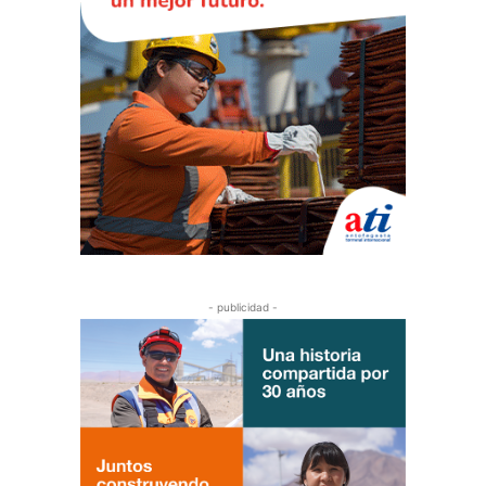
- publicidad -