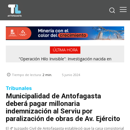
ÚLTIMA HORA
“Operación Hilo Invisible”: Investigación nacida en
Antofagasta permitió incautar 2,1 toneladas de marihuana
en la zona central
5 junio 2024
Tiempo de lectura:
2
min.
Tribunales
Municipalidad de Antofagasta
deberá pagar millonaria
indemnización al Serviu por
paralización de obras de Av. Ejército
El 4° Juzgado Civil de Antofagasta estableció que la casa consistorial