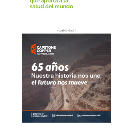
- publicidad -