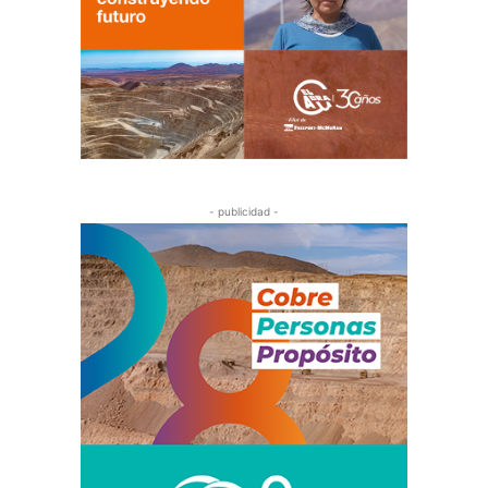
- publicidad -