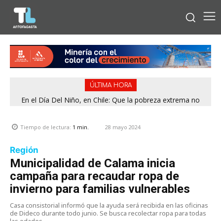
ÚLTIMA HORA
En el Día Del Niño, en Chile: Que la pobreza extrema no
tenga rostro de niño
28 mayo 2024
Tiempo de lectura:
1
min.
Región
Municipalidad de Calama inicia
campaña para recaudar ropa de
invierno para familias vulnerables
Casa consistorial informó que la ayuda será recibida en las oficinas
de Dideco durante todo junio. Se busca recolectar ropa para todas
las edades.