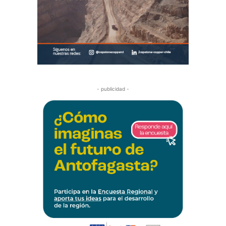
- publicidad -