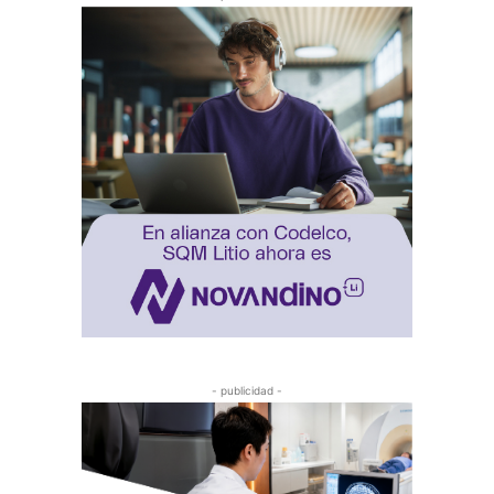
- publicidad -