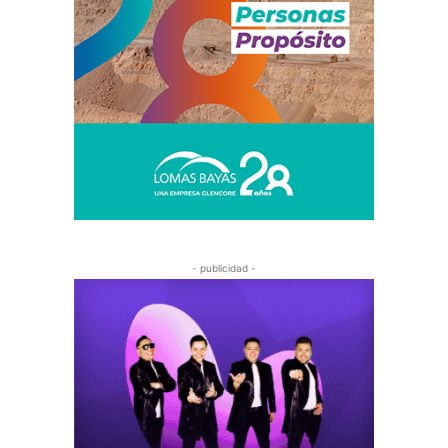
- publicidad -