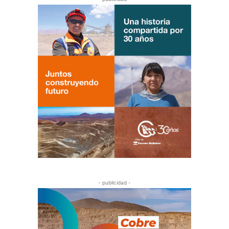
- publicidad -