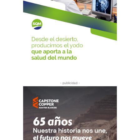
- publicidad -