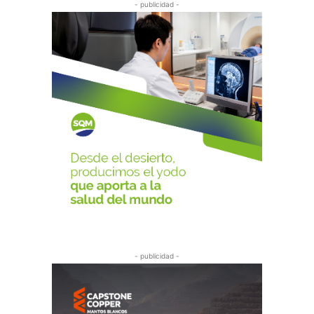
- publicidad -
- publicidad -