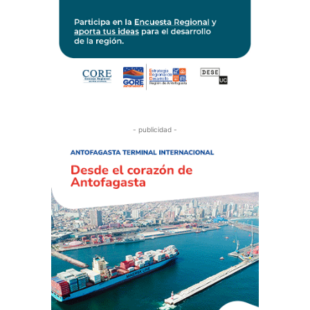
- publicidad -