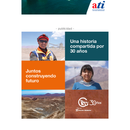
- publicidad -