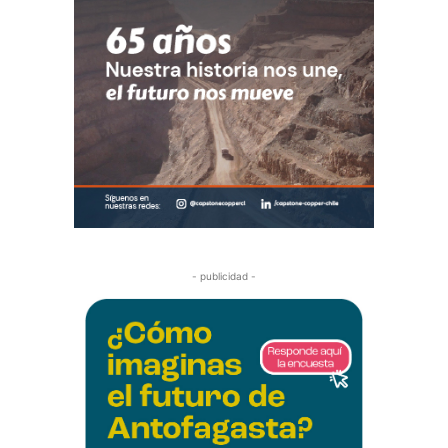
- publicidad -