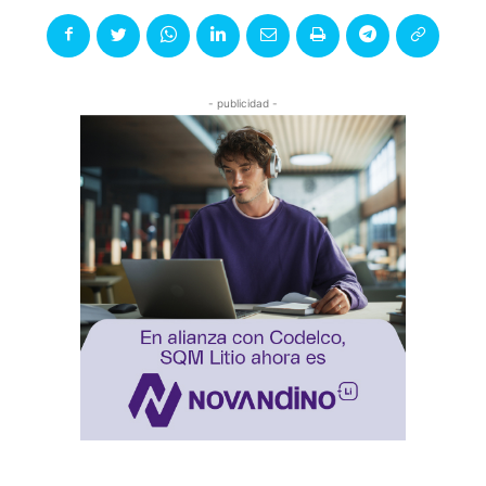
- publicidad -