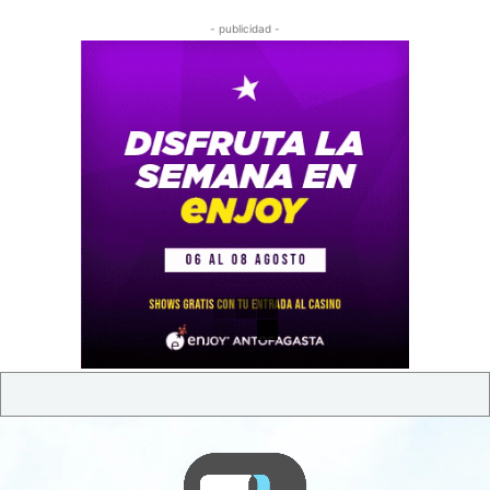
- publicidad -