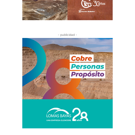
- publicidad -