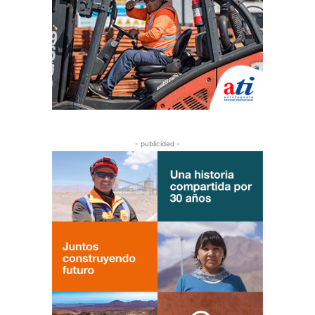
- publicidad -