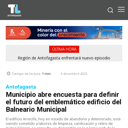
ÚLTIMA HORA
Región de Antofagasta enfrentará nuevo episodio
meteorológico con lluvias, nieve y vientos de hasta 100
km/h
9 diciembre 2025
Tiempo de lectura:
1
min.
Antofagasta
Municipio abre encuesta para definir
el futuro del emblemático edificio del
Balneario Municipal
El edificio Arrecife, hoy en estado de abandono y deteriorado, está
siendo sometido a labores de limpieza, sanitización y retiro de
material ligero. La consulta, ya disponible en la página web de la