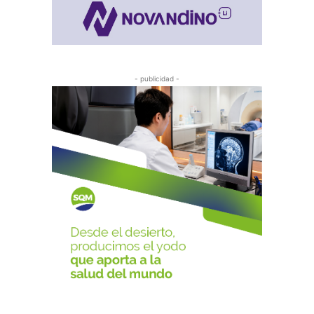
- publicidad -