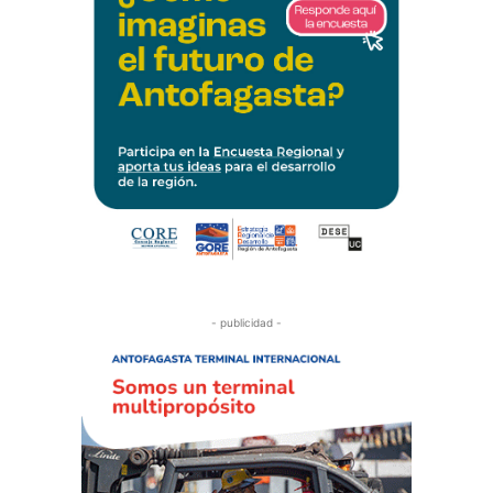
- publicidad -