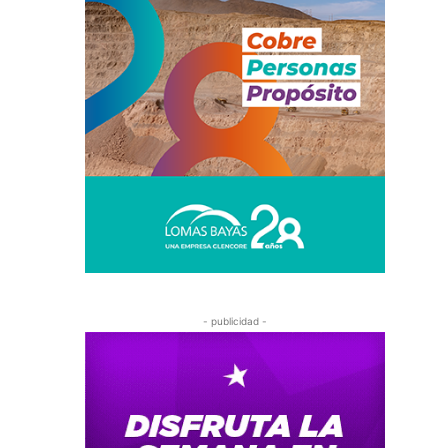
- publicidad -