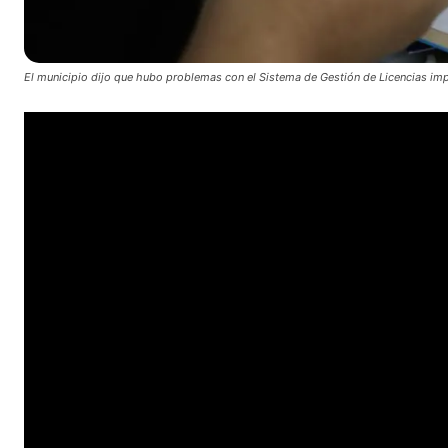
El municipio dijo que hubo problemas con el Sistema de Gestión de Licencias im