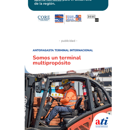
- publicidad -