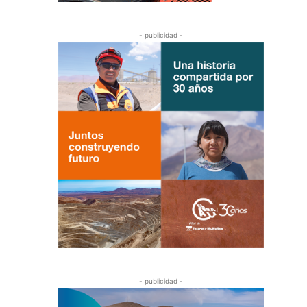
- publicidad -
- publicidad -