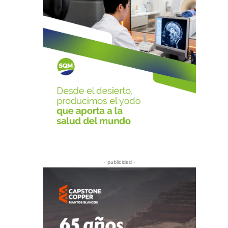
- publicidad -