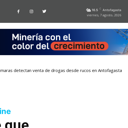
C
16.5
Antofagasta
viernes, 7 agosto, 2026
Cámaras detectan venta de drogas desde rucos en Antofagasta
ine
e que