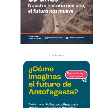
- publicidad -