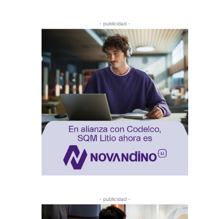
- publicidad -
- publicidad -