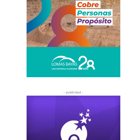
- publicidad -