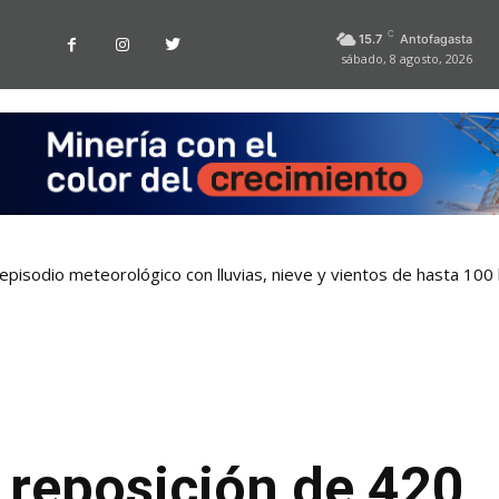
C
15.7
Antofagasta
sábado, 8 agosto, 2026
pisodio meteorológico con lluvias, nieve y vientos de hasta 100
 reposición de 420