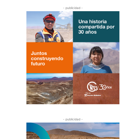
- publicidad -
- publicidad -