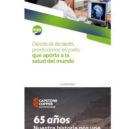
- publicidad -