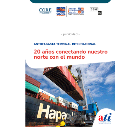
- publicidad -