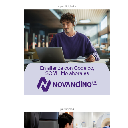
- publicidad -
- publicidad -