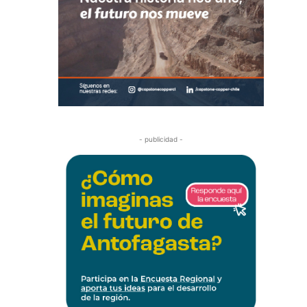
- publicidad -