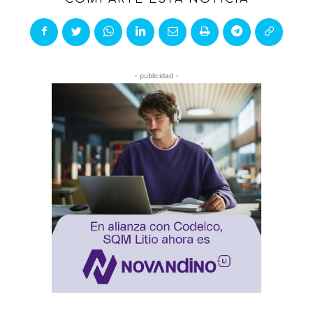
- publicidad -