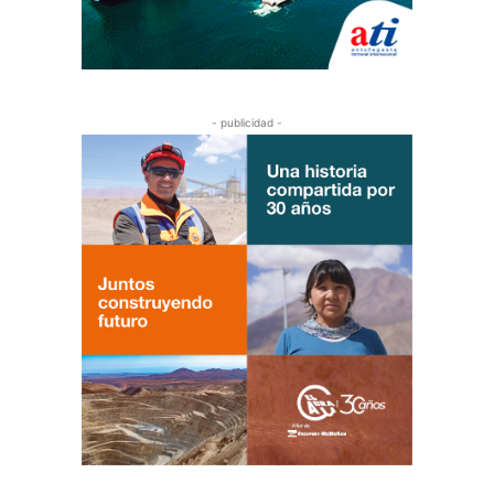
- publicidad -