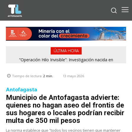
ÚLTIMA HORA
“Operación Hilo Invisible”: Investigación nacida en
Antofagasta permitió incautar 2,1 toneladas de marihuana
en la zona central
13 mayo 2026
Tiempo de lectura:
2
min.
Antofagasta
Municipio de Antofagasta advierte:
quienes no hagan aseo del frontis de
sus hogares o locales podrían recibir
multa de 350 mil pesos
La norma establece que "todos los vecinos tienen que mantener