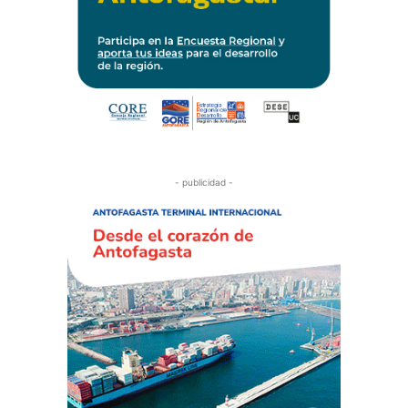
- publicidad -