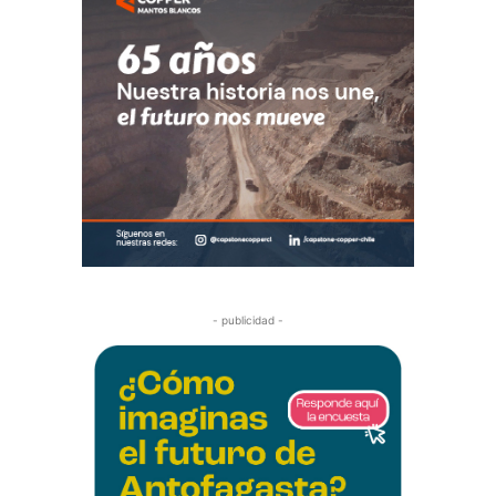
- publicidad -