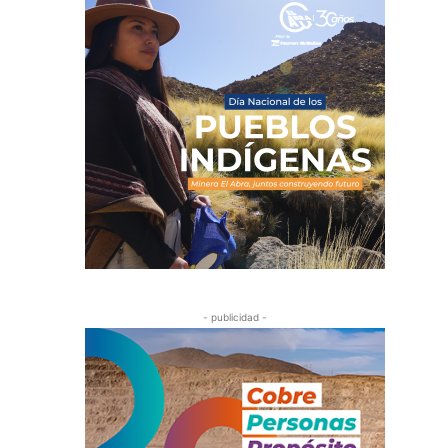
- publicidad -