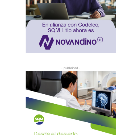
- publicidad -