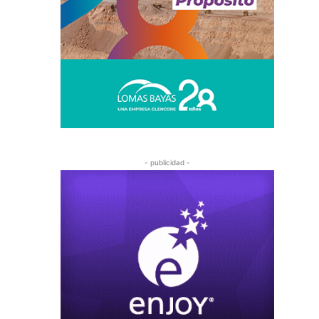
- publicidad -