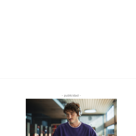
- publicidad -