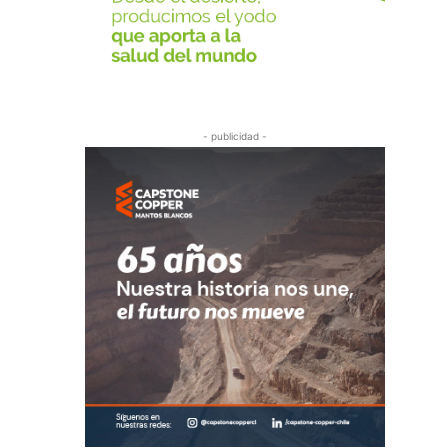
- publicidad -