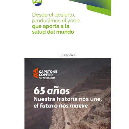
- publicidad -