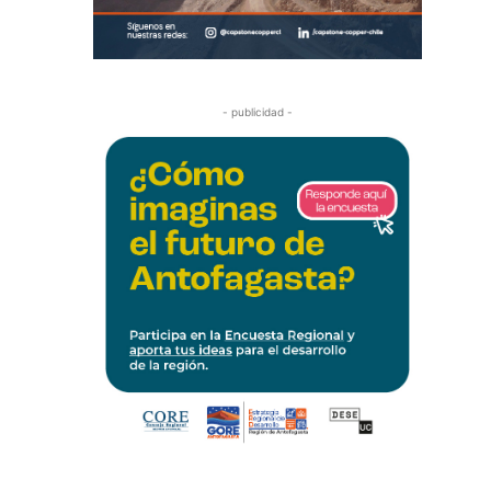
- publicidad -