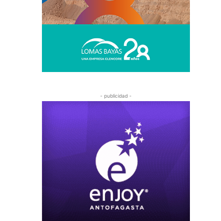
- publicidad -