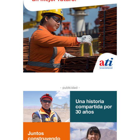
- publicidad -