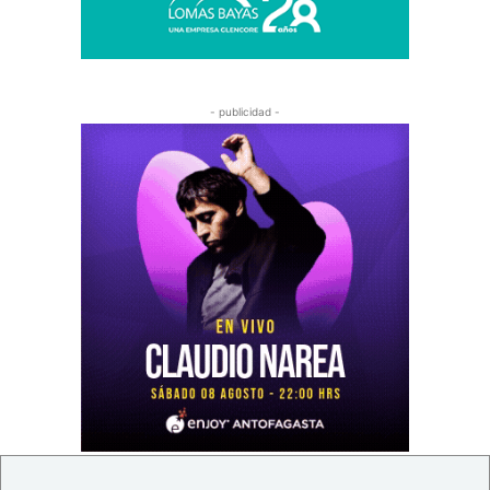
- publicidad -