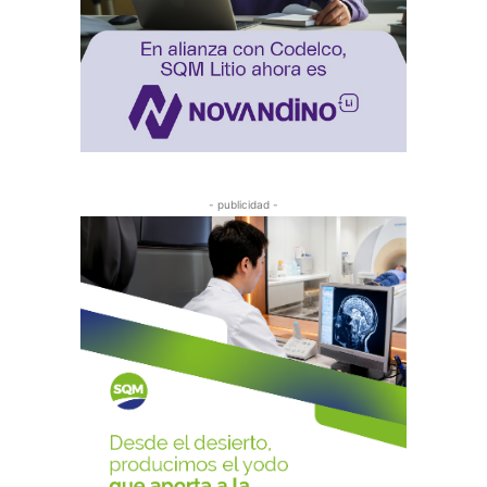
- publicidad -