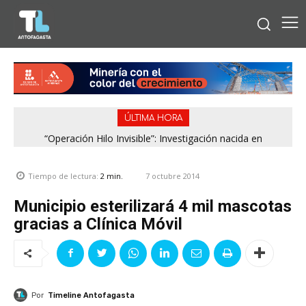
ÚLTIMA HORA
“Operación Hilo Invisible”: Investigación nacida en
Antofagasta permitió incautar 2,1 toneladas de marihuana
en la zona central
7 octubre 2014
Tiempo de lectura:
2
min.
Municipio esterilizará 4 mil mascotas
gracias a Clínica Móvil
Por
Timeline Antofagasta