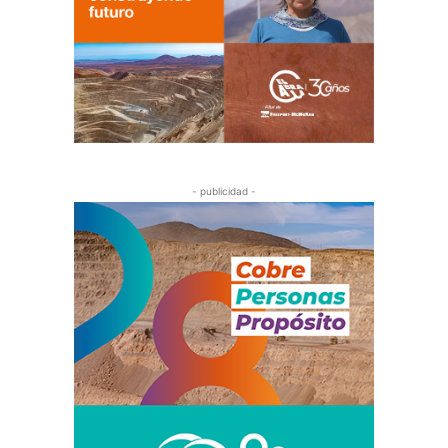
- publicidad -