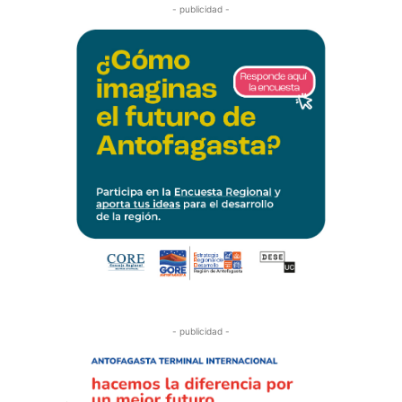
- publicidad -
- publicidad -