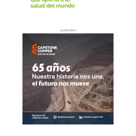
- publicidad -