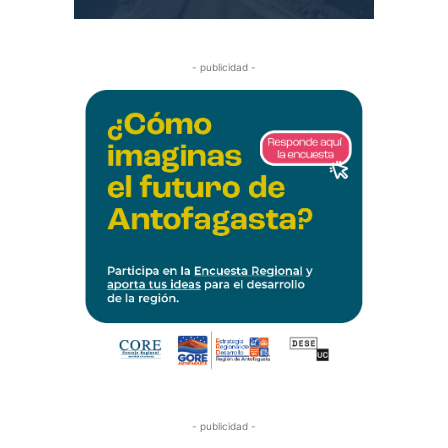
- publicidad -
- publicidad -