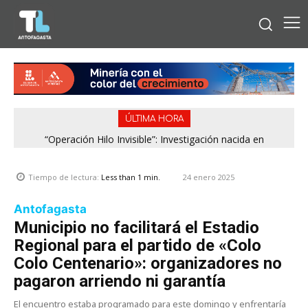
ÚLTIMA HORA
“Operación Hilo Invisible”: Investigación nacida en
Antofagasta permitió incautar 2,1 toneladas de marihuana
en la zona central
24 enero 2025
Tiempo de lectura:
Less than 1
min.
Antofagasta
Municipio no facilitará el Estadio
Regional para el partido de «Colo
Colo Centenario»: organizadores no
pagaron arriendo ni garantía
El encuentro estaba programado para este domingo y enfrentaría