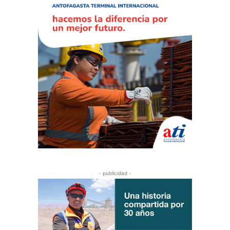
- publicidad -