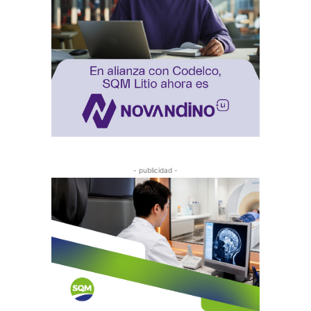
- publicidad -