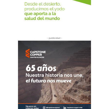
- publicidad -