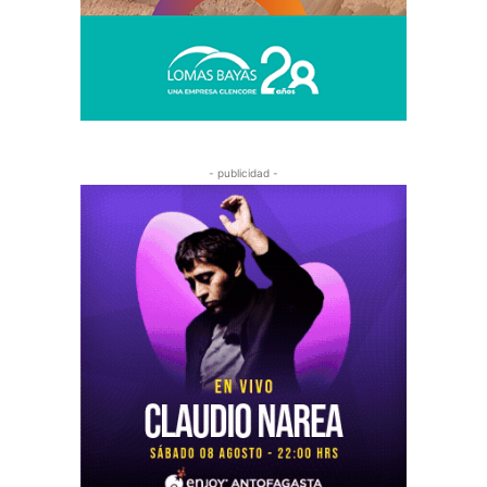
- publicidad -