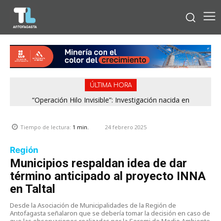
ÚLTIMA HORA
“Operación Hilo Invisible”: Investigación nacida en
Antofagasta permitió incautar 2,1 toneladas de marihuana
en la zona central
24 febrero 2025
Tiempo de lectura:
1
min.
Región
Municipios respaldan idea de dar
término anticipado al proyecto INNA
en Taltal
Desde la Asociación de Municipalidades de la Región de
Antofagasta señalaron que se debería tomar la decisión en caso de
que las observaciones realizadas por la Seremi de Medio Ambiente