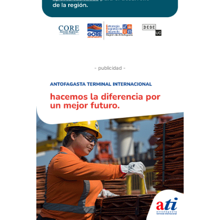
- publicidad -