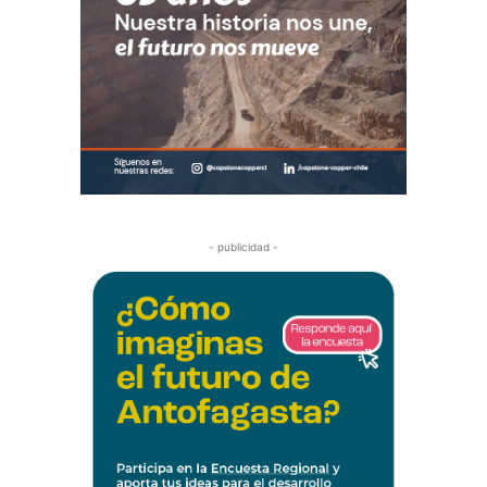
- publicidad -