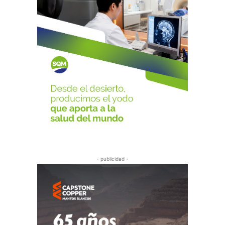
- publicidad -