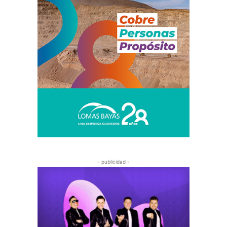
- publicidad -