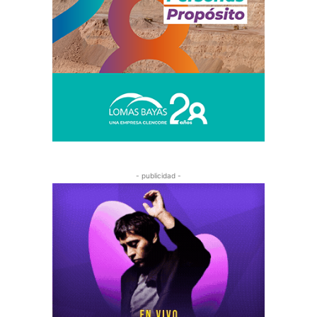
- publicidad -