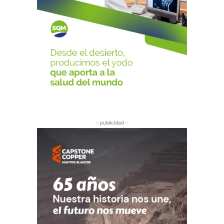
- publicidad -