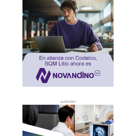
- publicidad -