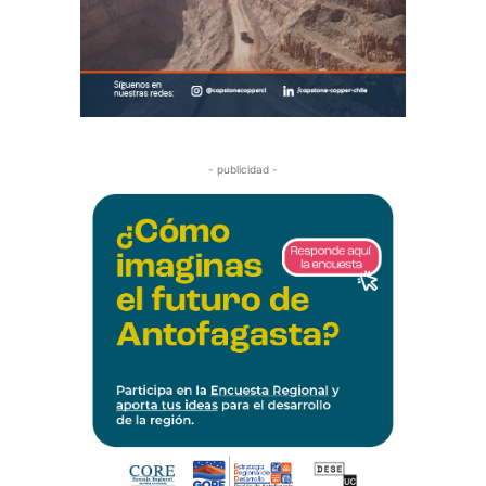
- publicidad -