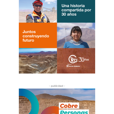
- publicidad -