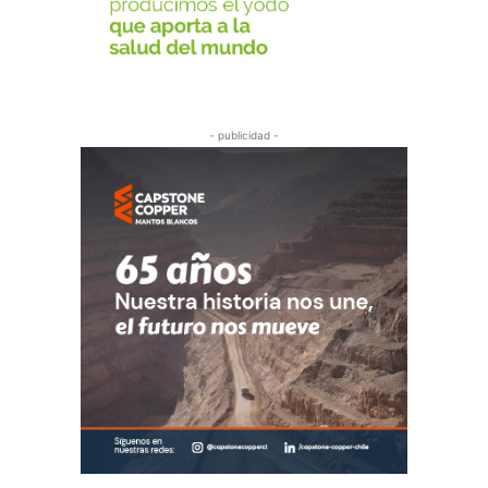
- publicidad -