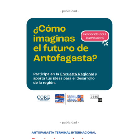
- publicidad -
- publicidad -