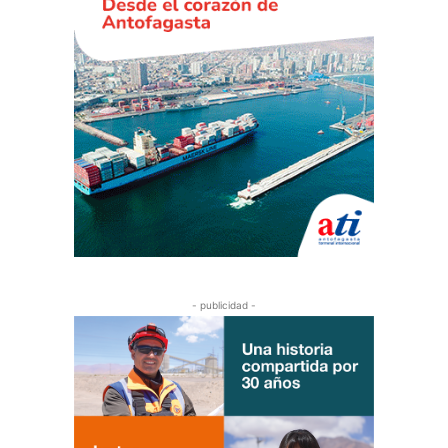
- publicidad -