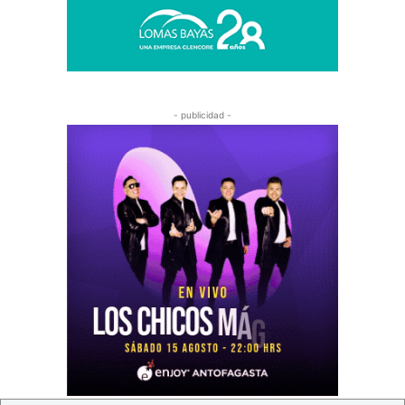
- publicidad -