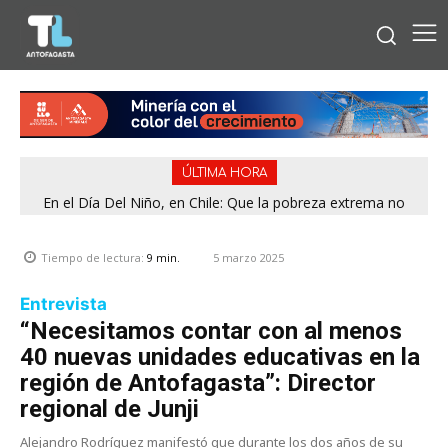
ÚLTIMA HORA
En el Día Del Niño, en Chile: Que la pobreza extrema no
Presidente regional del PDG adelantó que entregarán toda
la información para esclarecer rendiciones denunciadas por
tenga rostro de niño
el Servel
5 marzo 2025
Tiempo de lectura:
9
min.
Entrevista
“Necesitamos contar con al menos
40 nuevas unidades educativas en la
región de Antofagasta”: Director
regional de Junji
Alejandro Rodríguez manifestó que durante los dos años de su