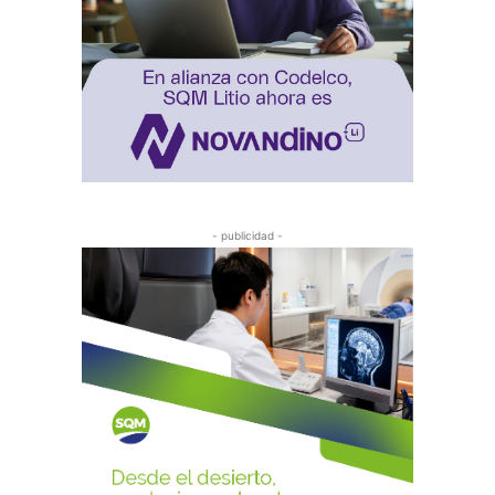
- publicidad -