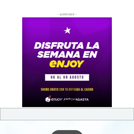
- publicidad -