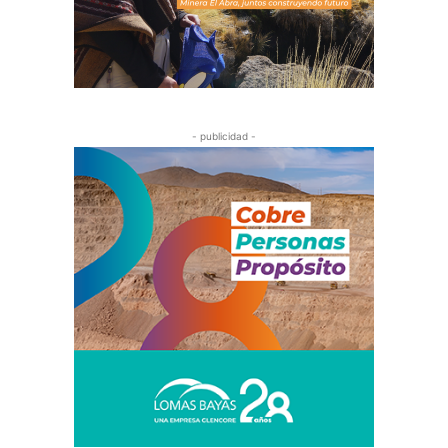
- publicidad -