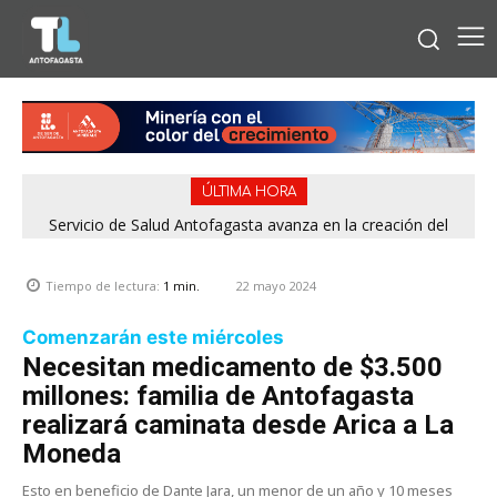
ÚLTIMA HORA
Servicio de Salud Antofagasta avanza en la creación del
Prisión preventiva para mujer acusada de estafar a familias
Consejo Regional de Participación Social en Salud Mental
con falsos cupos habitacionales del Serviu en Antofagasta
22 mayo 2024
Tiempo de lectura:
1
min.
Comenzarán este miércoles
Necesitan medicamento de $3.500
millones: familia de Antofagasta
realizará caminata desde Arica a La
Moneda
Esto en beneficio de Dante Jara, un menor de un año y 10 meses