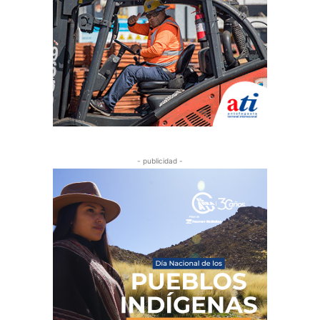
- publicidad -