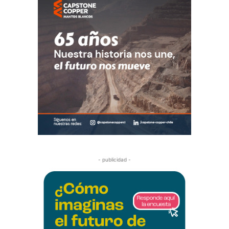
- publicidad -