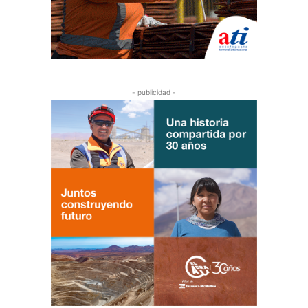
- publicidad -