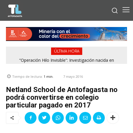
ÚLTIMA HORA
“Operación Hilo Invisible”: Investigación nacida en
Antofagasta permitió incautar 2,1 toneladas de marihuana
en la zona central
7 mayo 2016
Tiempo de lectura:
1
min.
Netland School de Antofagasta no
podrá convertirse en colegio
particular pagado en 2017