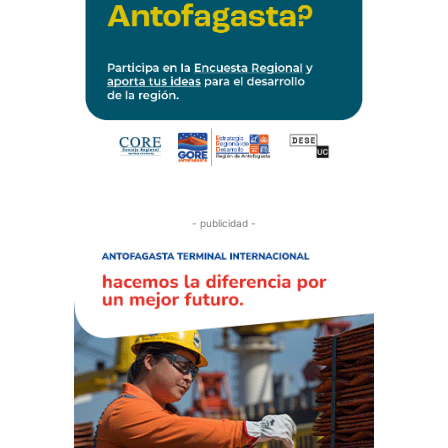
- publicidad -