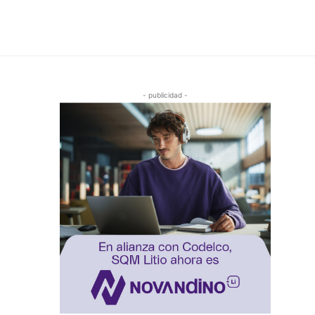
- publicidad -