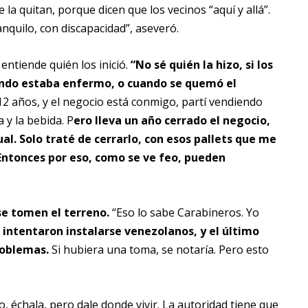
a quitan, porque dicen que los vecinos “aquí y allá”.
nquilo, con discapacidad”, aseveró.
entiende quién los inició.
“No sé quién la hizo, si los
ndo estaba enfermo, o cuando se quemó el
 12 años, y el negocio está conmigo, partí vendiendo
y la bebida. P
ero lleva un año cerrado el negocio,
 cual. Solo traté de cerrarlo, con esos pallets que me
Entonces por eso, como se ve feo, pueden
se tomen el terreno.
“Eso lo sabe Carabineros. Yo
 intentaron instalarse venezolanos, y el último
roblemas.
Si hubiera una toma, se notaría. Pero esto
, échala, pero dale donde vivir. La autoridad tiene que