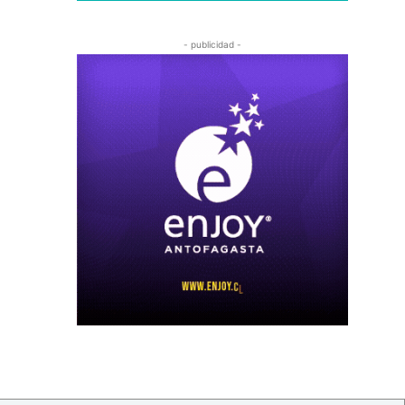
- publicidad -