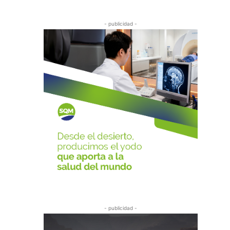
- publicidad -
- publicidad -