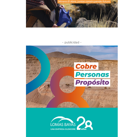
- publicidad -