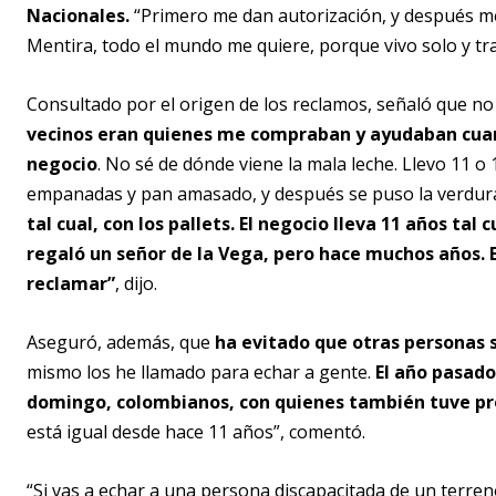
Nacionales.
“Primero me dan autorización, y después me l
Mentira, todo el mundo me quiere, porque vivo solo y tra
Consultado por el origen de los reclamos, señaló que no 
vecinos eran quienes me compraban y ayudaban cua
negocio
. No sé de dónde viene la mala leche. Llevo 11 o
empanadas y pan amasado, y después se puso la verdura 
tal cual, con los pallets. El negocio lleva 11 años tal
regaló un señor de la Vega, pero hace muchos años. 
reclamar”
, dijo.
Aseguró, además, que
ha evitado que otras personas 
mismo los he llamado para echar a gente.
El año pasado
domingo, colombianos, con quienes también tuve p
está igual desde hace 11 años”, comentó.
“Si vas a echar a una persona discapacitada de un terreno