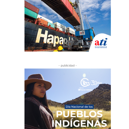
- publicidad -