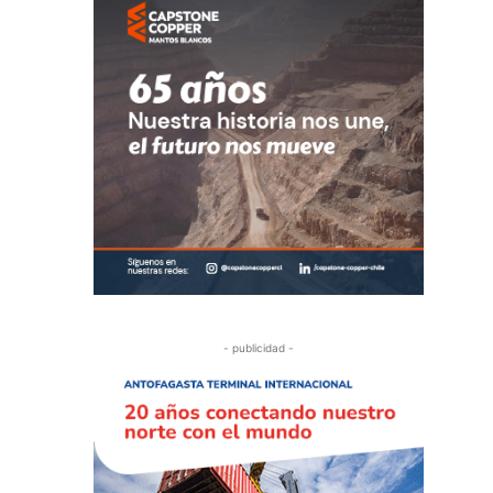
- publicidad -