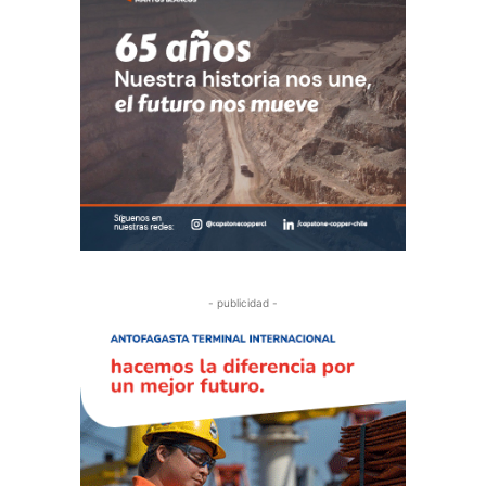
- publicidad -