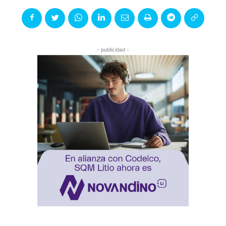
- publicidad -