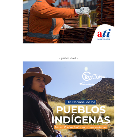
- publicidad -