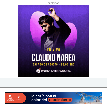
- publicidad -