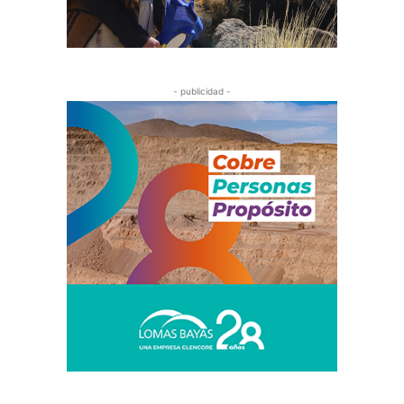
- publicidad -