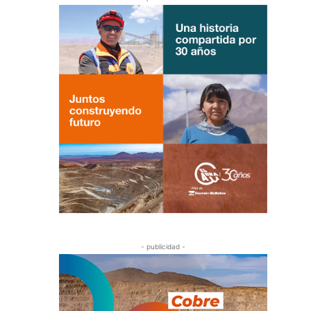
- publicidad -