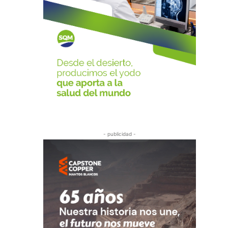
- publicidad -