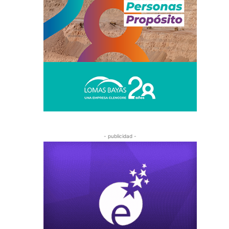
- publicidad -