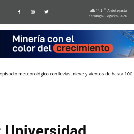
C
14.8
Antofagasta
domingo, 9 agosto, 2026
pisodio meteorológico con lluvias, nieve y vientos de hasta 100
 Universidad