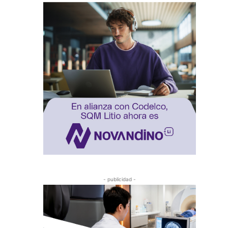
- publicidad -