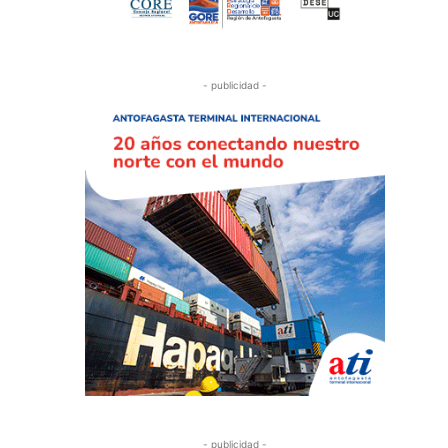
- publicidad -
- publicidad -