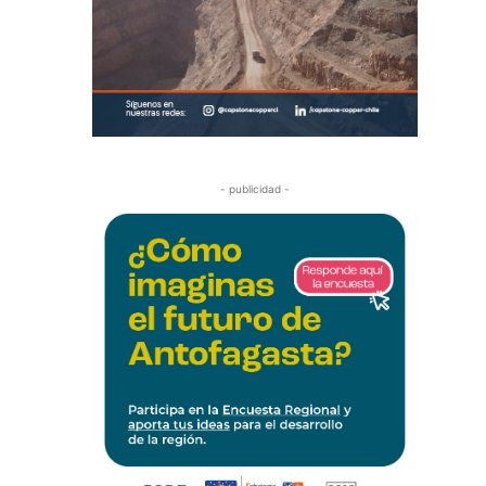
- publicidad -