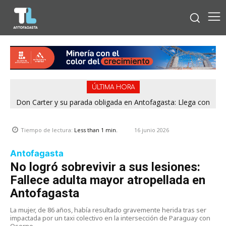
ÚLTIMA HORA
Don Carter y su parada obligada en Antofagasta: Llega con
su humor sin filtro en ¿Con o Sin Censura?
16 junio 2026
Tiempo de lectura:
Less than 1
min.
Antofagasta
No logró sobrevivir a sus lesiones:
Fallece adulta mayor atropellada en
Antofagasta
La mujer, de 86 años, había resultado gravemente herida tras ser
impactada por un taxi colectivo en la intersección de Paraguay con
Osorno.