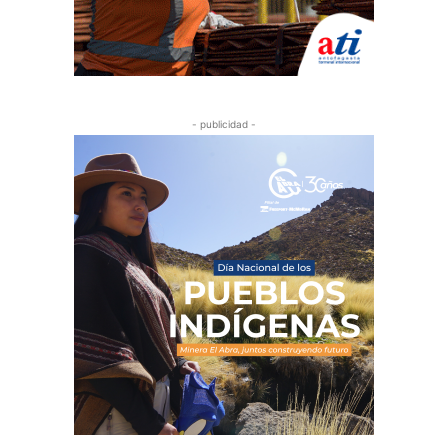
- publicidad -