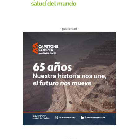
- publicidad -