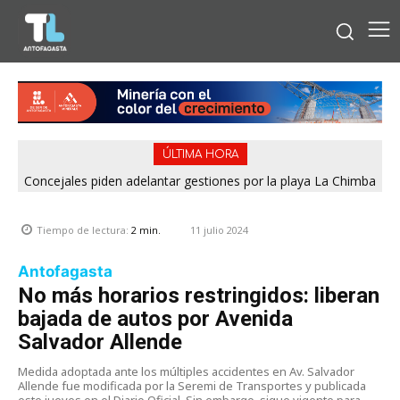
ÚLTIMA HORA
Concejales piden adelantar gestiones por la playa La Chimba
para evitar otro verano sin salvavidas
11 julio 2024
Tiempo de lectura:
2
min.
Antofagasta
No más horarios restringidos: liberan
bajada de autos por Avenida
Salvador Allende
Medida adoptada ante los múltiples accidentes en Av. Salvador
Allende fue modificada por la Seremi de Transportes y publicada
este jueves en el Diario Oficial. Sin embargo, sigue vigente para