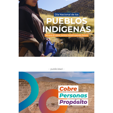
- publicidad -