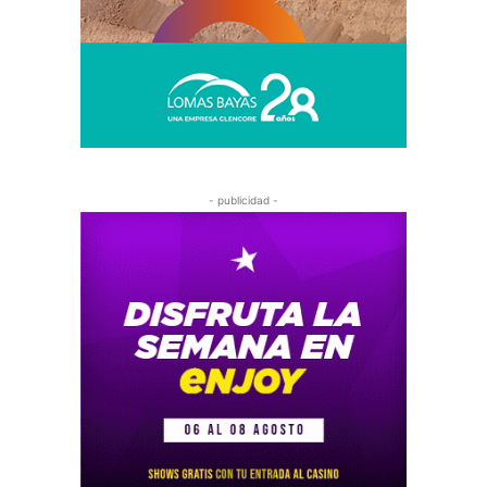
- publicidad -