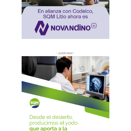
- publicidad -