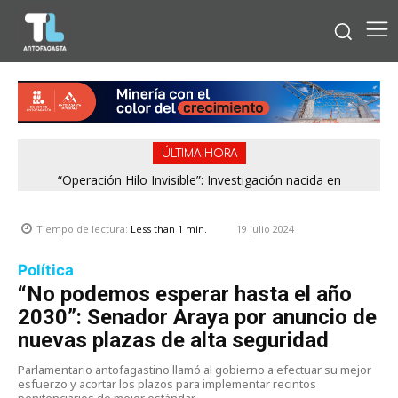
ÚLTIMA HORA
“Operación Hilo Invisible”: Investigación nacida en
Antofagasta permitió incautar 2,1 toneladas de marihuana
en la zona central
19 julio 2024
Tiempo de lectura:
Less than 1
min.
Política
“No podemos esperar hasta el año
2030”: Senador Araya por anuncio de
nuevas plazas de alta seguridad
Parlamentario antofagastino llamó al gobierno a efectuar su mejor
esfuerzo y acortar los plazos para implementar recintos
penitenciarios de mejor estándar.