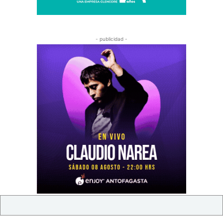
- publicidad -