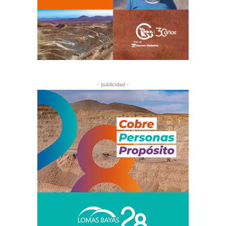
- publicidad -