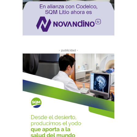
- publicidad -