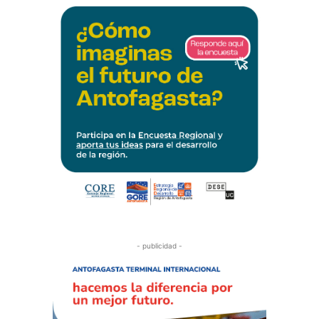
- publicidad -