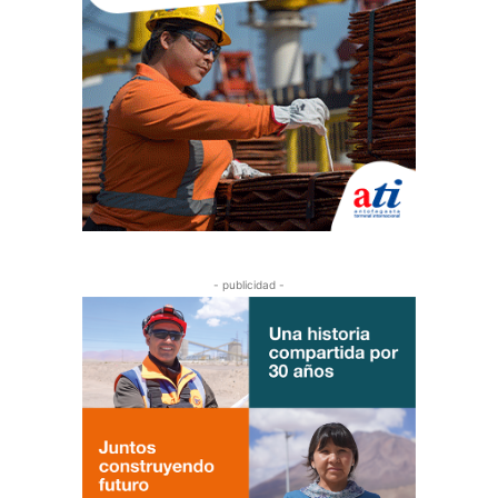
- publicidad -