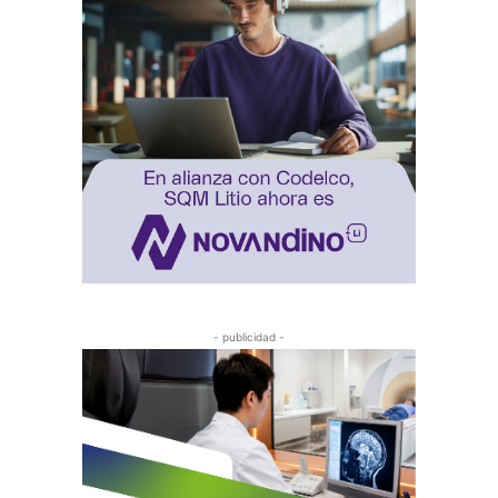
- publicidad -