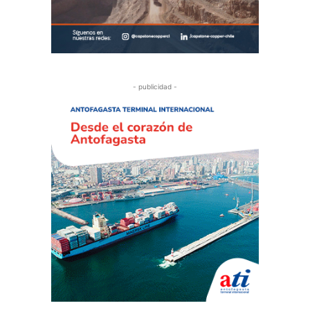
- publicidad -