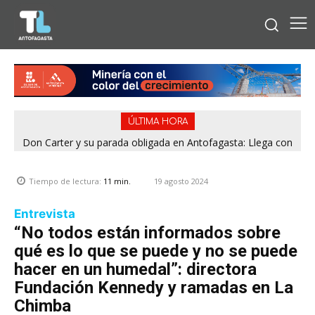
ÚLTIMA HORA
Don Carter y su parada obligada en Antofagasta: Llega con
¿Comprando el regalo para el Día del Niño? 9 de 11
jugueterías fiscalizadas en Antofagasta terminaron con
su humor sin filtro en ¿Con o Sin Censura?
sumario
19 agosto 2024
Tiempo de lectura:
11
min.
Entrevista
“No todos están informados sobre
qué es lo que se puede y no se puede
hacer en un humedal”: directora
Fundación Kennedy y ramadas en La
Chimba