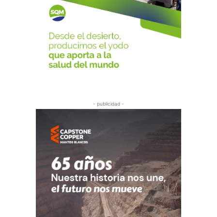
- publicidad -