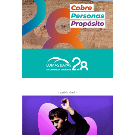
- publicidad -