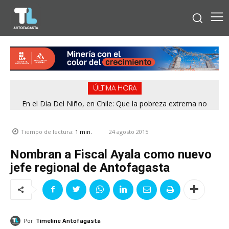
ÚLTIMA HORA
En el Día Del Niño, en Chile: Que la pobreza extrema no
tenga rostro de niño
24 agosto 2015
Tiempo de lectura:
1
min.
Nombran a Fiscal Ayala como nuevo
jefe regional de Antofagasta
Por
Timeline Antofagasta