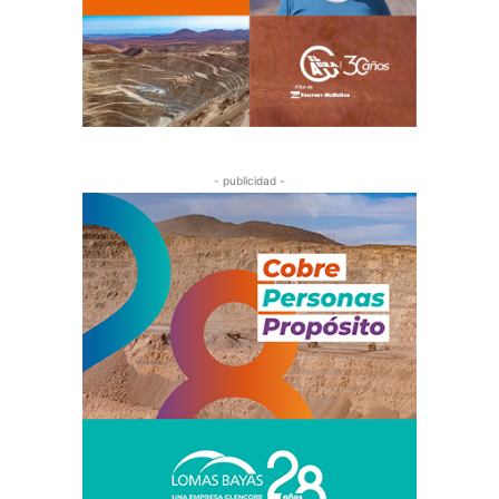
- publicidad -