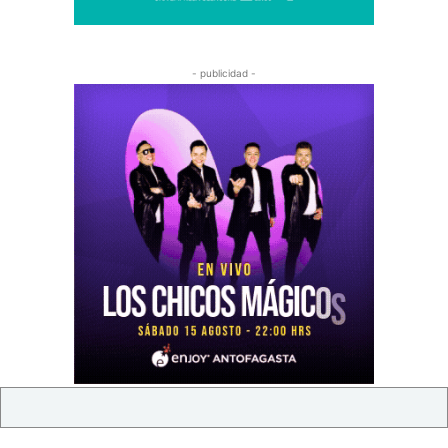
- publicidad -