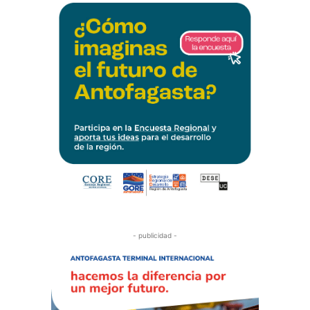
- publicidad -