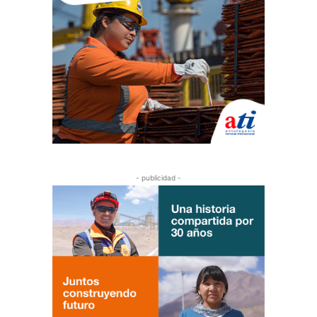
- publicidad -