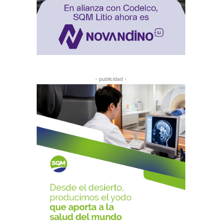
- publicidad -