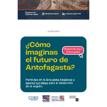
- publicidad -