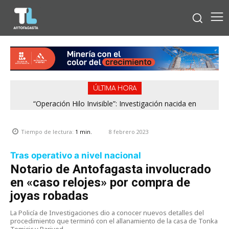
ÚLTIMA HORA
“Operación Hilo Invisible”: Investigación nacida en
Antofagasta permitió incautar 2,1 toneladas de marihuana
en la zona central
8 febrero 2023
Tiempo de lectura:
1
min.
Tras operativo a nivel nacional
Notario de Antofagasta involucrado
en «caso relojes» por compra de
joyas robadas
La Policía de Investigaciones dio a conocer nuevos detalles del
procedimiento que terminó con el allanamiento de la casa de Tonka
Tomicic y Parived.