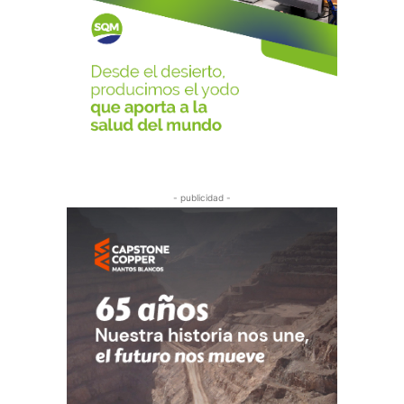
- publicidad -