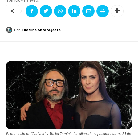
Por
Timeline Antofagasta
El domicilio de "Parived" y Tonka Tomicic fue allanado el pasado martes 31 de