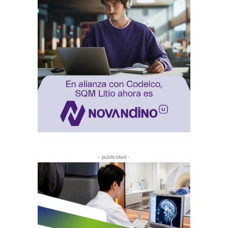
- publicidad -