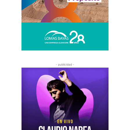
- publicidad -