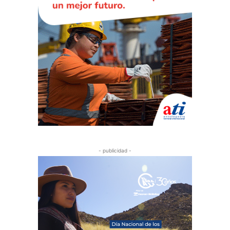
- publicidad -