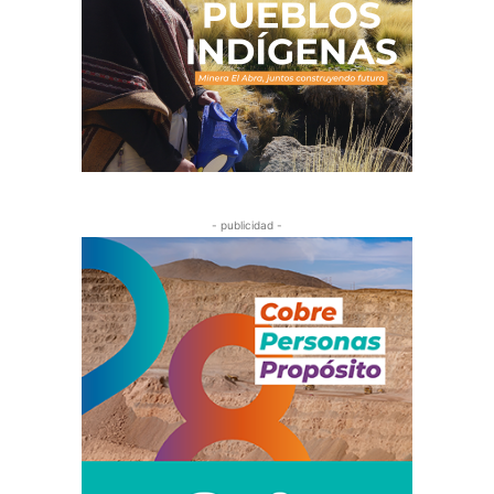
- publicidad -