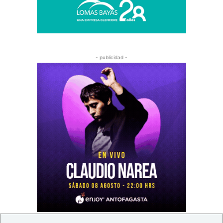
- publicidad -