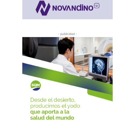
- publicidad -