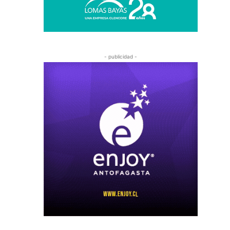
- publicidad -