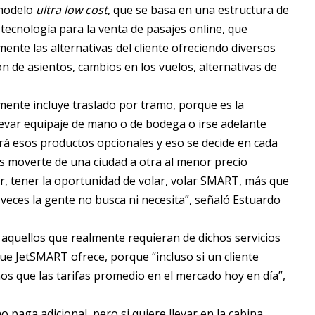
 modelo
ultra low cost
, que se basa en una estructura de
 tecnología para la venta de pasajes online, que
ente las alternativas del cliente ofreciendo diversos
n de asientos, cambios en los vuelos, alternativas de
mente incluye traslado por tramo, porque es la
 llevar equipaje de mano o de bodega o irse adelante
irá esos productos opcionales y eso se decide en cada
es moverte de una ciudad a otra al menor precio
ir, tener la oportunidad de volar, volar SMART, más que
veces la gente no busca ni necesita”, señaló Estuardo
aquellos que realmente requieran de dichos servicios
e JetSMART ofrece, porque “incluso si un cliente
os que las tarifas promedio en el mercado hoy en día”,
paga adicional, pero si quiere llevar en la cabina