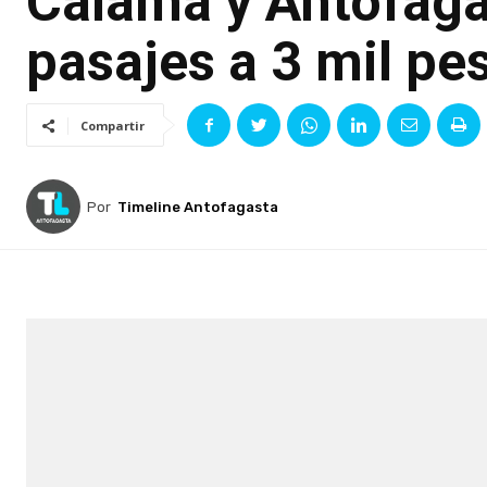
Calama y Antofaga
pasajes a 3 mil pe
Compartir
Por
Timeline Antofagasta