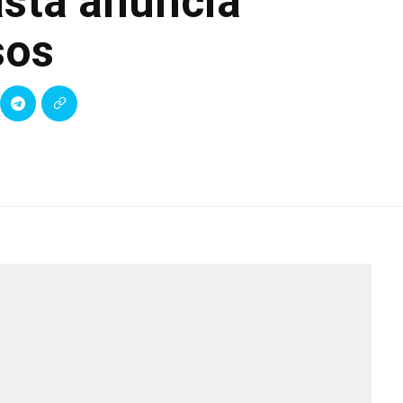
sta anuncia
sos