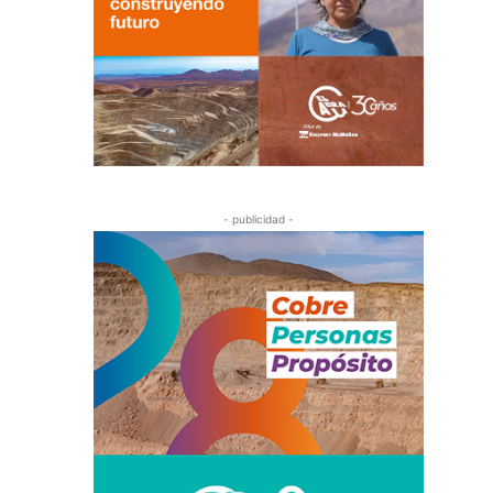
- publicidad -