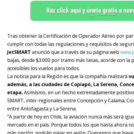
Tras obtener la Certificación de Operador Aéreo por part
cumplir con todas las regulaciones y requisitos de seguri
JetSMART
anunció que a través de su página web
www.j
bajas, desde $3.000 por tramo más tasas, acorde con la p
accesibles los vuelos para todos.
La noticia para la Región es que la compañía realizará
vu
además, a las ciudades de Copiapó, La Serena, Conc
etapa.
Asimismo, en un hecho extremadamente positivo p
SMART, inter-regionales entre Concepción y Calama; Con
entre Antofagasta y La Serena.
“A partir de hoy en Chile, la aviación nunca más será igu
mercado en el país. Porque todos los que hasta ahora no
más opción, podrán viajar en avión. Queremos que haya