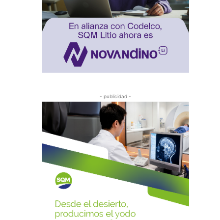
- publicidad -