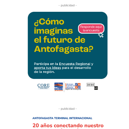
- publicidad -
- publicidad -