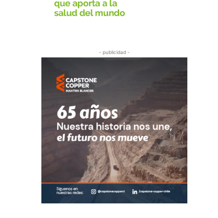
- publicidad -