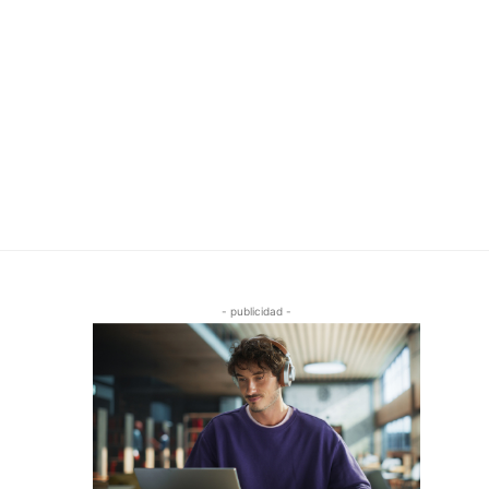
- publicidad -