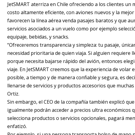
JetSMART aterriza en Chile ofreciendo a los clientes un
costo altamente eficiente, con aviones nuevos y la mejor
favorecen la línea aérea venda pasajes baratos y que aum
servicios asociados a un vuelo como por ejemplo selecció
equipaje, bebidas, y snacks.
“Ofreceremos transparencia y simpleza: tu pasaje, única
necesidad prioritaria de quien viaja. Si alguien requiere
porque necesita bajarse rápido del avión, entonces eleg
viaje. En JetSMART creemos que la experiencia de volar 
posible, a tiempo y de manera confiable y segura, es dec
llenarse de servicios y productos accesorios que muchas 
Ortiz.
Sin embargo, el CEO de la compañía también explicó que 
igualmente podrán acceder a precios ultra económicos qu
selecciona productos o servicios opcionales, pagará men
enfatizó.
Por ejemplo, si una persona transporta bolso de mano no 