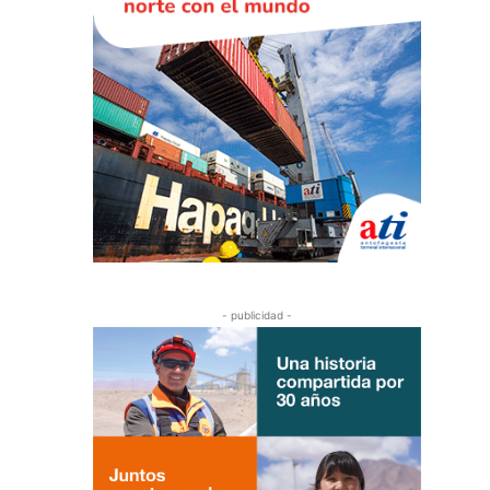
- publicidad -