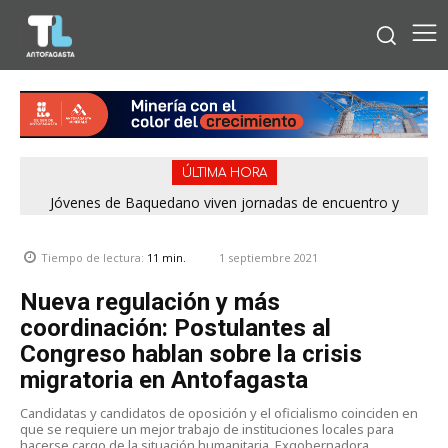
ÚLTIMA HORA
Concejales piden adelantar gestiones por la playa La Chimba
Jóvenes de Baquedano viven jornadas de encuentro y
aprendizaje en el Winter Camp 2026
para evitar otro verano sin salvavidas
1 septiembre 2021
Tiempo de lectura:
11
min.
Nueva regulación y más
coordinación: Postulantes al
Congreso hablan sobre la crisis
migratoria en Antofagasta
Candidatas y candidatos de oposición y el oficialismo coinciden en
que se requiere un mejor trabajo de instituciones locales para
hacerse cargo de la situación humanitaria. Exgobernadora