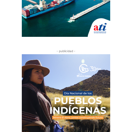
- publicidad -