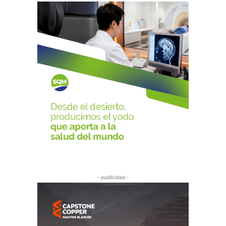
- publicidad -