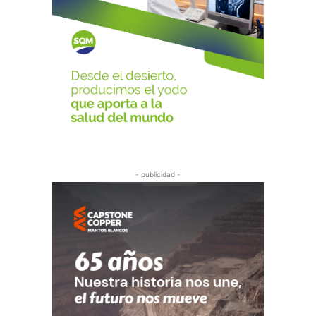
- publicidad -