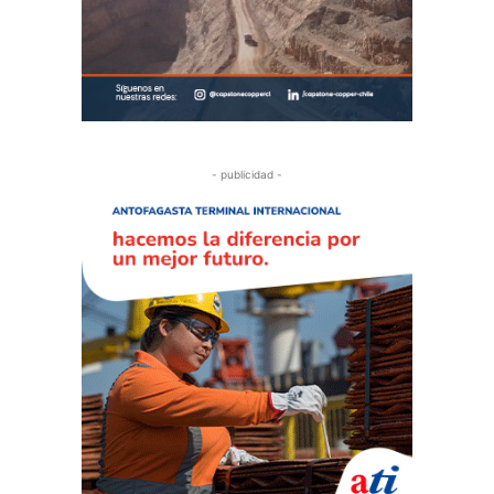
- publicidad -