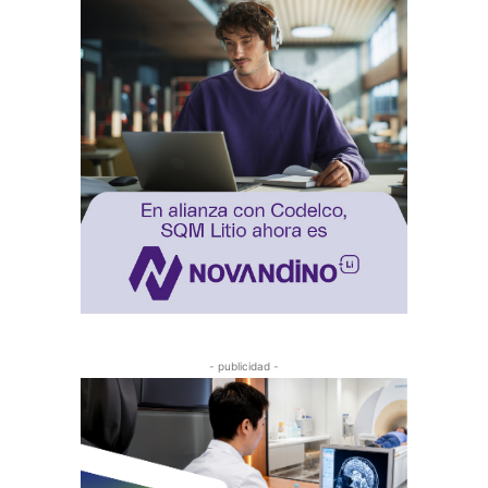
- publicidad -