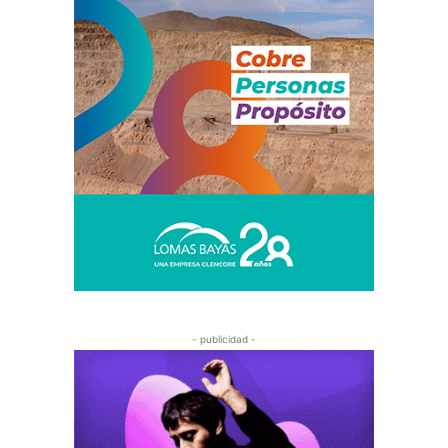
- publicidad -