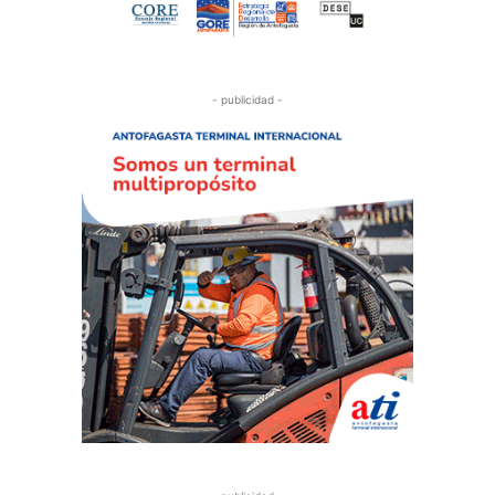
- publicidad -