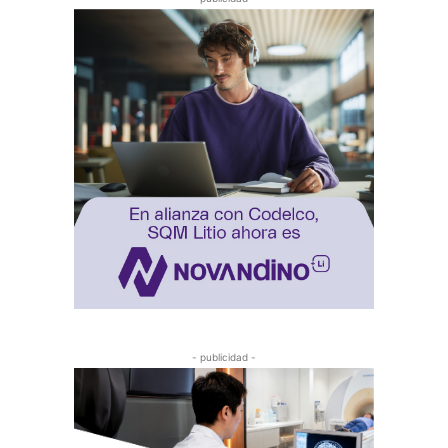
- publicidad -