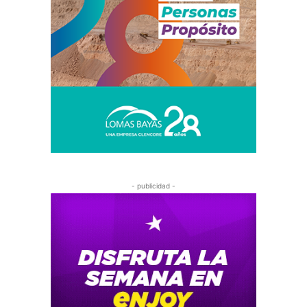
- publicidad -