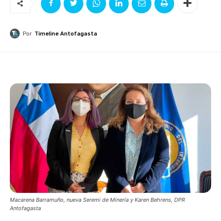
Por
Timeline Antofagasta
Macarena Barramuño, nueva Seremi de Minería y Karen Behrens, DPR
Antofagasta