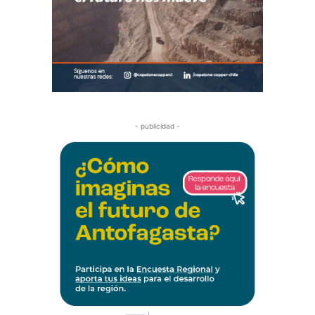
- publicidad -