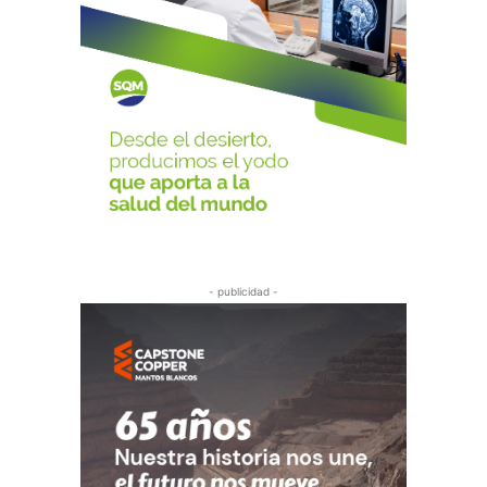
- publicidad -