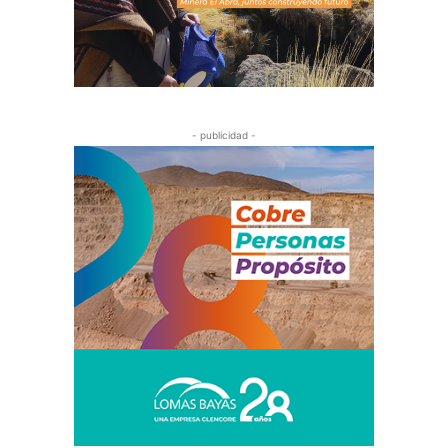
- publicidad -