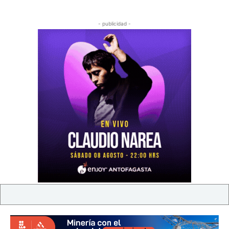
- publicidad -