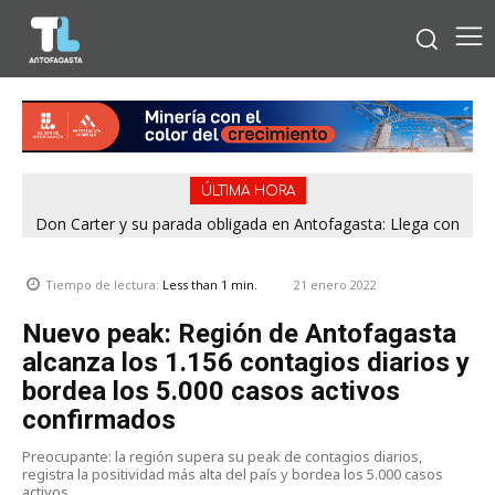
ÚLTIMA HORA
Don Carter y su parada obligada en Antofagasta: Llega con
su humor sin filtro en ¿Con o Sin Censura?
21 enero 2022
Tiempo de lectura:
Less than 1
min.
Nuevo peak: Región de Antofagasta
alcanza los 1.156 contagios diarios y
bordea los 5.000 casos activos
confirmados
Preocupante: la región supera su peak de contagios diarios,
registra la positividad más alta del país y bordea los 5.000 casos
activos.