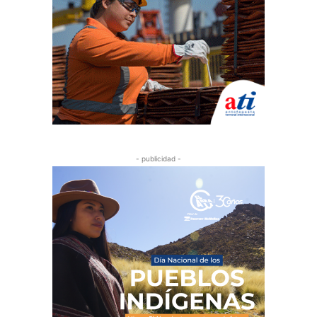
- publicidad -