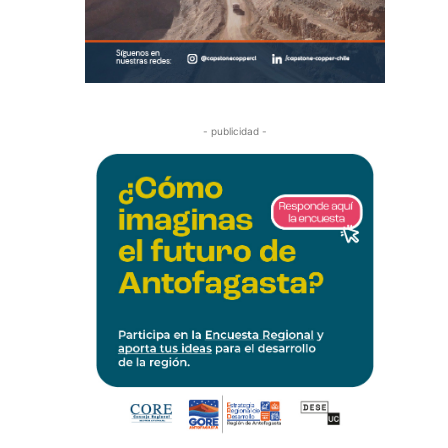
- publicidad -