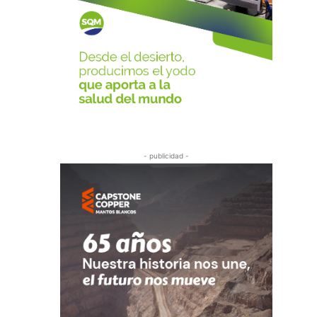
- publicidad -