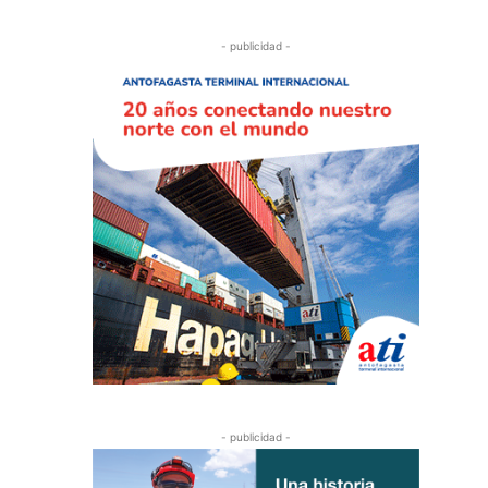
- publicidad -
- publicidad -