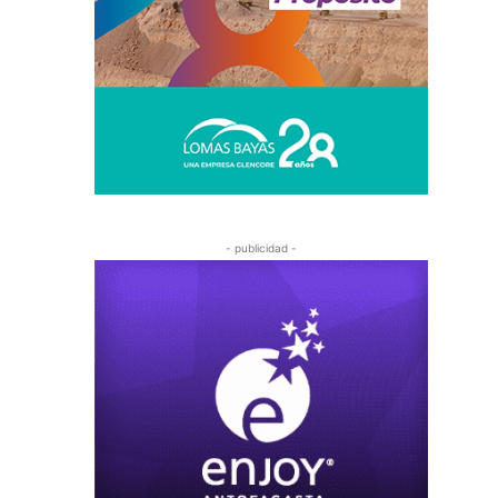
- publicidad -