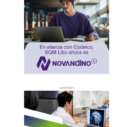
- publicidad -