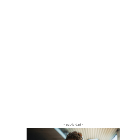
- publicidad -