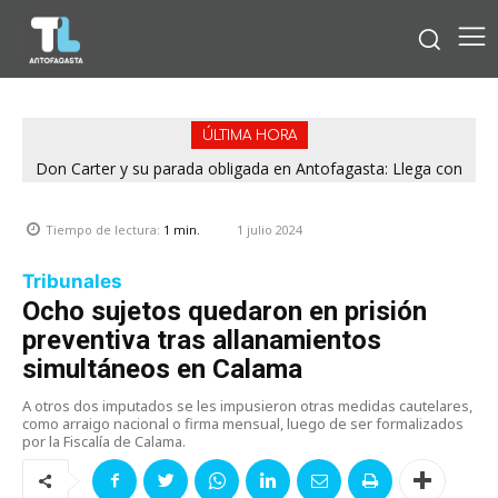
ÚLTIMA HORA
Don Carter y su parada obligada en Antofagasta: Llega con
su humor sin filtro en ¿Con o Sin Censura?
1 julio 2024
Tiempo de lectura:
1
min.
Tribunales
Ocho sujetos quedaron en prisión
preventiva tras allanamientos
simultáneos en Calama
A otros dos imputados se les impusieron otras medidas cautelares,
como arraigo nacional o firma mensual, luego de ser formalizados
por la Fiscalía de Calama.