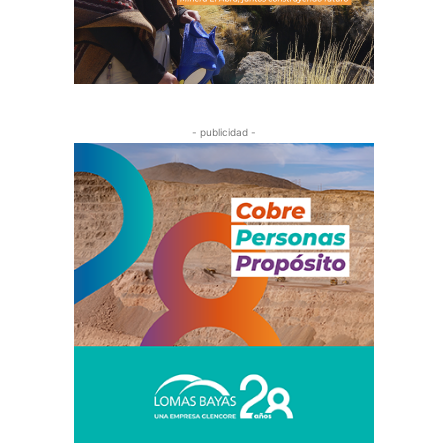
- publicidad -