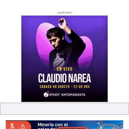
- publicidad -