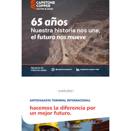
- publicidad -