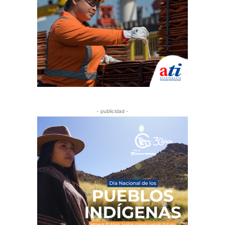
- publicidad -