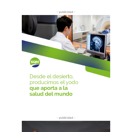
- publicidad -
- publicidad -