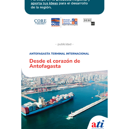
- publicidad -