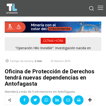
ÚLTIMA HORA
“Operación Hilo Invisible”: Investigación nacida en
Antofagasta permitió incautar 2,1 toneladas de marihuana
en la zona central
19 febrero 2019
Tiempo de lectura:
2
min.
Oficina de Protección de Derechos
tendrá nuevas dependencias en
Antofagasta
Atenderá a más de 5 mil menores en Antofagasta.