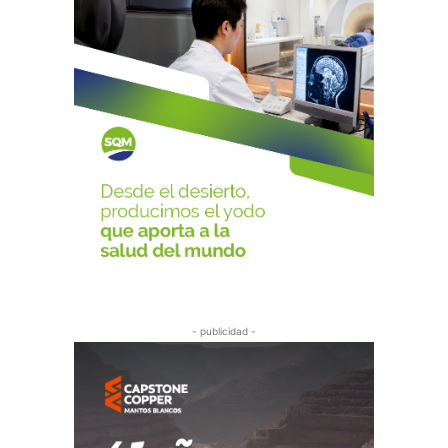
- publicidad -