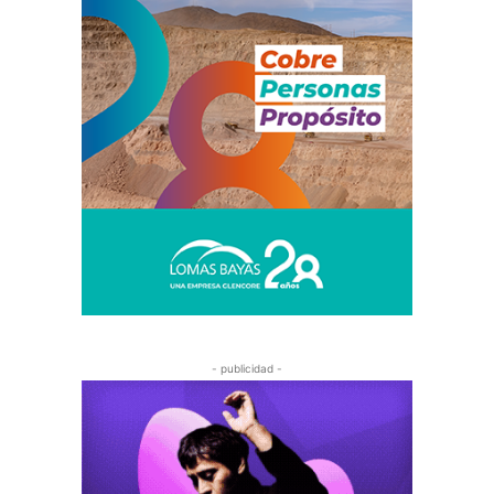
- publicidad -