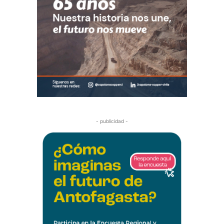
- publicidad -