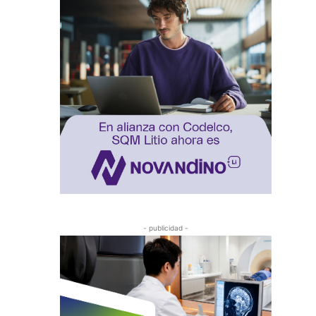
- publicidad -