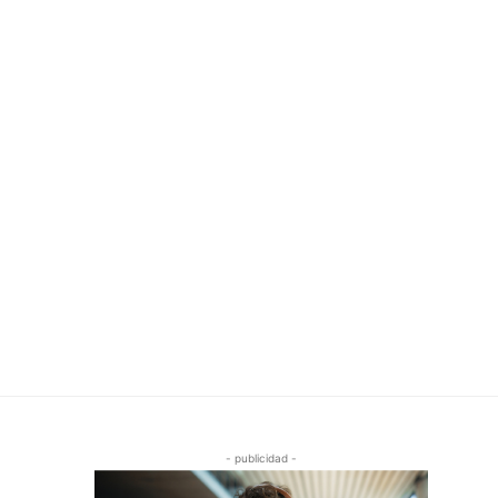
- publicidad -