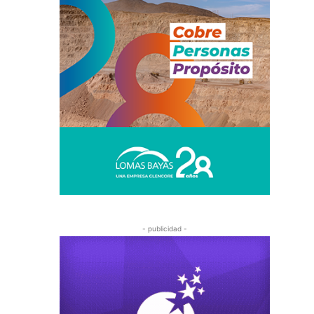
- publicidad -