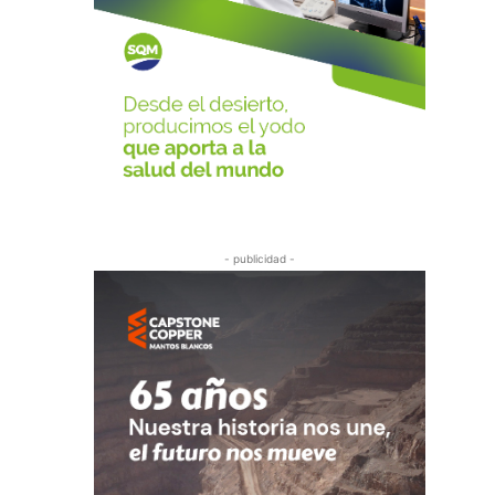
- publicidad -