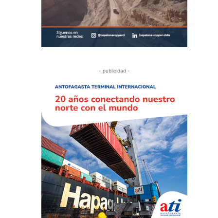
- publicidad -