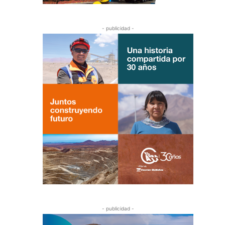
- publicidad -
- publicidad -