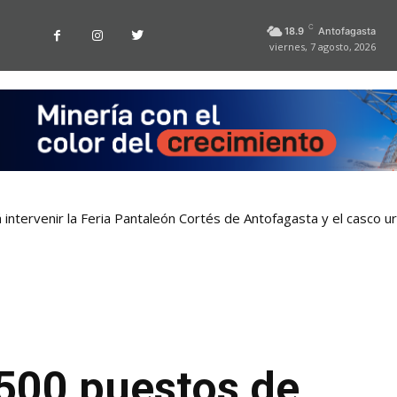
C
18.9
Antofagasta
viernes, 7 agosto, 2026
 intervenir la Feria Pantaleón Cortés de Antofagasta y el casco 
500 puestos de