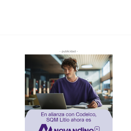
- publicidad -