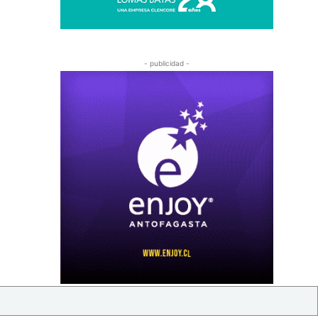
- publicidad -