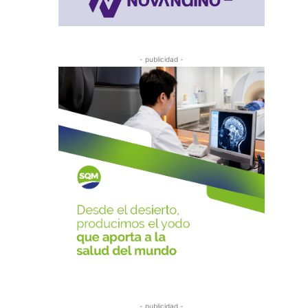
- publicidad -
- publicidad -