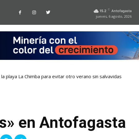
C
15.2
Antofagasta
jueves, 6 agosto, 2026
la playa La Chimba para evitar otro verano sin salvavidas
as» en Antofagasta