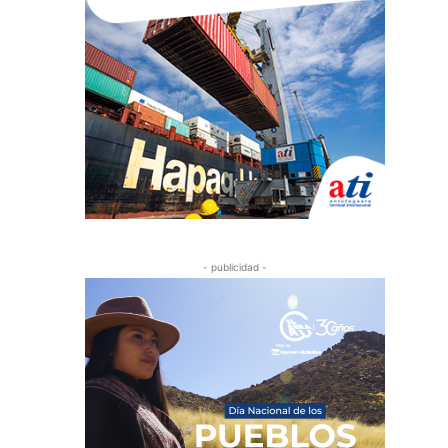
- publicidad -