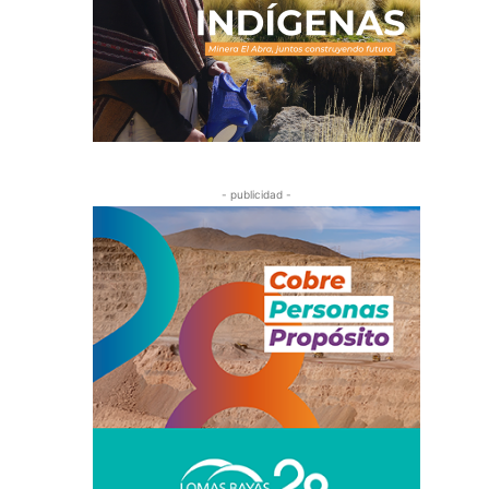
- publicidad -