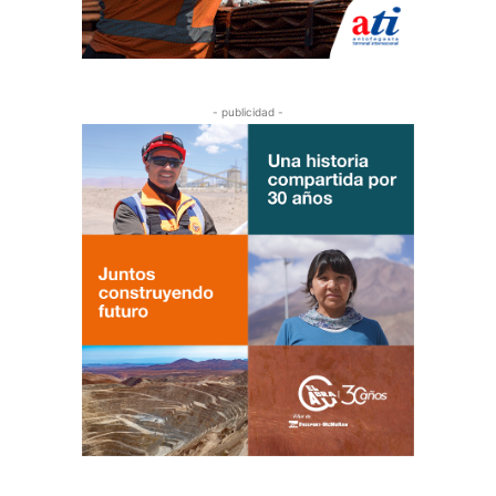
- publicidad -