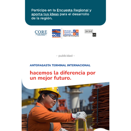
- publicidad -