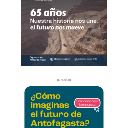
- publicidad -