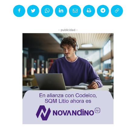
- publicidad -