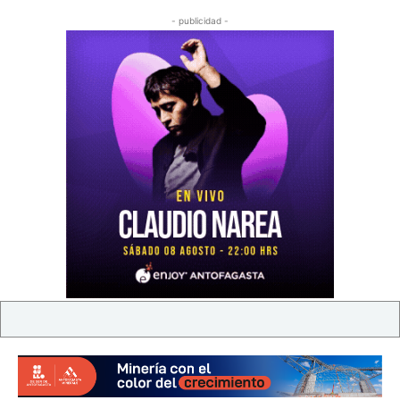
- publicidad -