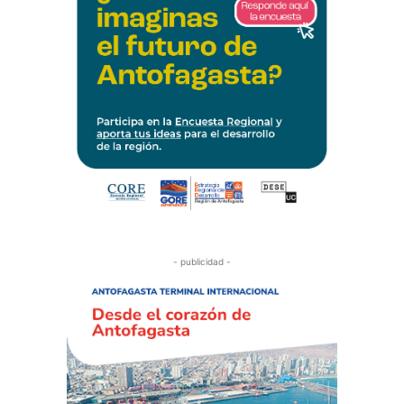
- publicidad -