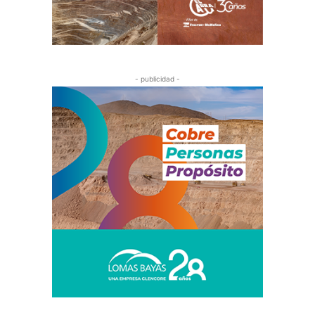
- publicidad -