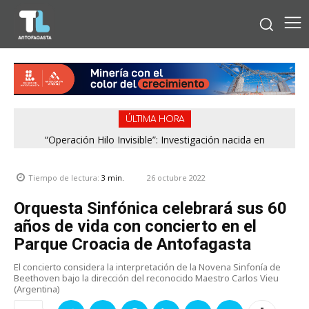
ÚLTIMA HORA
“Operación Hilo Invisible”: Investigación nacida en
Antofagasta permitió incautar 2,1 toneladas de marihuana
en la zona central
26 octubre 2022
Tiempo de lectura:
3
min.
Orquesta Sinfónica celebrará sus 60
años de vida con concierto en el
Parque Croacia de Antofagasta
El concierto considera la interpretación de la Novena Sinfonía de
Beethoven bajo la dirección del reconocido Maestro Carlos Vieu
(Argentina)