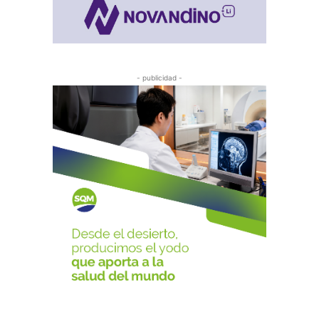
- publicidad -