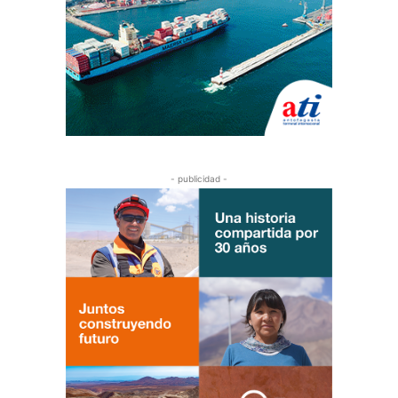
- publicidad -