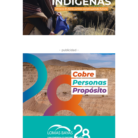
- publicidad -