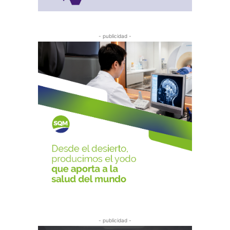
- publicidad -
- publicidad -