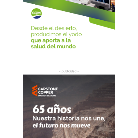
- publicidad -