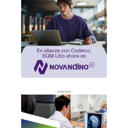
- publicidad -