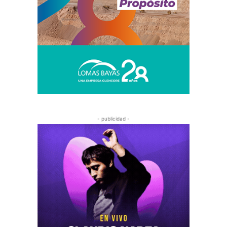
- publicidad -