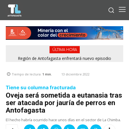
ÚLTIMA HORA
Región de Antofagasta enfrentará nuevo episodio
meteorológico con lluvias, nieve y vientos de hasta 100
km/h
13 diciembre 2022
Tiempo de lectura:
1
min.
Tiene su columna fracturada
Oveja será sometida a eutanasia tras
ser atacada por jauría de perros en
Antofagasta
El hecho habría ocurrido hace unos días en el sector de La Chimba.