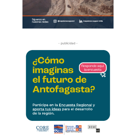
- publicidad -